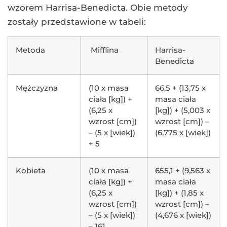
wzorem Harrisa-Benedicta. Obie metody
zostały przedstawione w tabeli:
Metoda
Mifflina
Harrisa-
Benedicta
Mężczyzna
(10 x masa
66,5 + (13,75 x
ciała [kg]) +
masa ciała
(6,25 x
[kg]) + (5,003 x
wzrost [cm])
wzrost [cm]) –
– (5 x [wiek])
(6,775 x [wiek])
+ 5
Kobieta
(10 x masa
655,1 + (9,563 x
ciała [kg]) +
masa ciała
(6,25 x
[kg]) + (1,85 x
wzrost [cm])
wzrost [cm]) –
– (5 x [wiek])
(4,676 x [wiek])
– 161