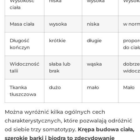
Wysokość
niska
wysoka
Wysok
ciała
Masa ciała
wysoka
niska
w norm
Długość
krótkie
długie
propor
kończyn
do ciał
Widoczność
słaba lub
wąska
dobrze
talii
brak
widoc
Tkanka
dużo
mało
Mało
tłuszczowa
Można wyróżnić kilka ogólnych cech
charakterystycznych, które pozwalają odróżnić
od siebie trzy somatotypy.
Krępa budowa ciała,
szerokie barki i biodra to zdecydowanie