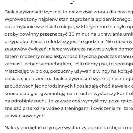
Brak aktywności fizycznej to prawdziwa zmora dla naszeg
Wprowadzony najpierw stan zagrożenia epidemicznego, a
pozamykanie wszelkich miejsc, w których można było upr
osoby powinny przeznaczyć 30 minut na uprawianie umia
przypadku dzieci i młodzieży jest to godzina. Nie musimy
zestawów ćwiczeń, nieraz wystarczą nawet zwykłe domo
zatem możemy mieć aktywność fizyczną podczas stanu e
zamiast jechać samochodem, jeśli mamy psa, to spokoj
Mieszkając w bloku, porzućmy używanie windy na korzy
posiadające dzieci na brak aktywności fizycznej nie mog
zabudowach jednorodzinnych i posiadają choć kawałek o
konsole do gier gwarantują nam ruch – wystarczy kontrol
na odrobinie ruchu to zawsze coś wymyślimy, poza got
znaleźć przeróżne wideo z treningami i ćwiczeniami, zar
zaawansowanych.
Należy pamiętać o tym, że wystarczy odrobina chęci i mo