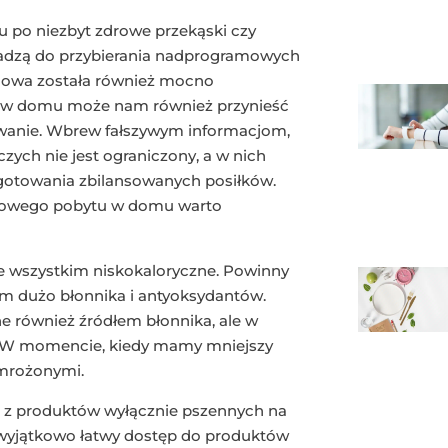
 po niezbyt zdrowe przekąski czy
wadzą do przybierania nadprogramowych
chowa została również mocno
su w domu może nam również przynieść
wanie. Wbrew fałszywym informacjom,
zych nie jest ograniczony, a w nich
gotowania zbilansowanych posiłków.
usowego pobytu w domu warto
e wszystkim niskokaloryczne. Powinny
am dużo błonnika i antyoksydantów.
ne również źródłem błonnika, ale w
. W momencie, kiedy mamy mniejszy
 mrożonymi.
ć z produktów wyłącznie pszennych na
 wyjątkowo łatwy dostęp do produktów