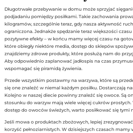
Długotrwałe przebywanie w domu może sprzyjać sięganiu
podjadaniu pomiędzy posiłkami. Takie zachowania pro
kilogramów, szczególnie teraz, gdy nasza aktywność ru
ograniczona. Jednakże spędzanie teraz większości cza
pozytywne efekty – w końcu mamy więcej czasu na goto
które obiegły niektóre media, dostęp do sklepów spożywc
znajdziemy zdrowe produkty, które posłużą nam do przy
Aby odpowiednio zaplanować jadłospis na czas przym
wspomagać się piramidą żywienia.
Przede wszystkim postawmy na warzywa, które są przed
się one znaleźć w niemal każdym posiłku. Dostarczają n
Kolejno w naszej diecie powinny znaleźć się owoce. Są o
stosunku do warzyw mają wiele więcej cukrów prostych
dostęp do owoców świeżych, warto posiłkować się tymi
Jeśli mowa o produktach zbożowych, lepiej zrezygnowa
korzyść pełnoziarnistych. W dzisiejszych czasach mamy