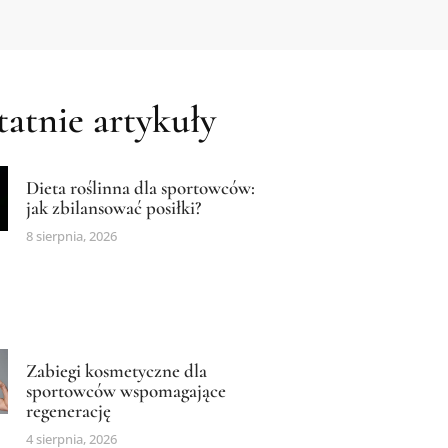
atnie artykuły
Dieta roślinna dla sportowców:
jak zbilansować posiłki?
8 sierpnia, 2026
Zabiegi kosmetyczne dla
sportowców wspomagające
regenerację
4 sierpnia, 2026