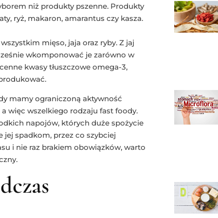
yborem niż produkty pszenne. Produkty
aty, ryż, makaron, amarantus czy kasza.
zystkim mięso, jaja oraz ryby. Z jaj
cześnie wkomponować je zarówno w
ją cenne kwasy tłuszczowe omega-3,
yprodukować.
kiedy mamy ograniczoną aktywność
 a więc wszelkiego rodzaju fast foody.
odkich napojów, których duże spożycie
 jej spadkom, przez co szybciej
su i nie raz brakiem obowiązków, warto
czny.
dczas