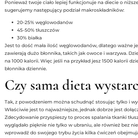
Ponieważ twoje ciało lepiej funkcjonuje na diecie o niż
sugerujemy następujący podział makroskładników:
20-25% węglowodanów
45-50% tłuszczów
30% białka
Jest to dość mała ilość węglowodanów, dlatego ważne jes
zawierają dużo błonnika, takich jak owoce i warzywa. D
zi
na 1000 kalorii. Więc jeśli na przykład jesz 1500 kalorii 
błonnika dziennie.
Czy sama dieta wystarc
Tak, z powodzeniem można schudnąć stosując tylko i wył
Właściwie jest to najważniejsze, jednak dobrze jest dołąc
Zdecydowanie przyspieszy to proces spalania tkanki tłusz
wyglądało pięknie nie tylko w ubraniu, ale również bez n
wprowadź do swojego trybu życia kilka ćwiczeń obejmują