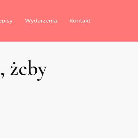
episy
Wydarzenia
Kontakt
, żeby