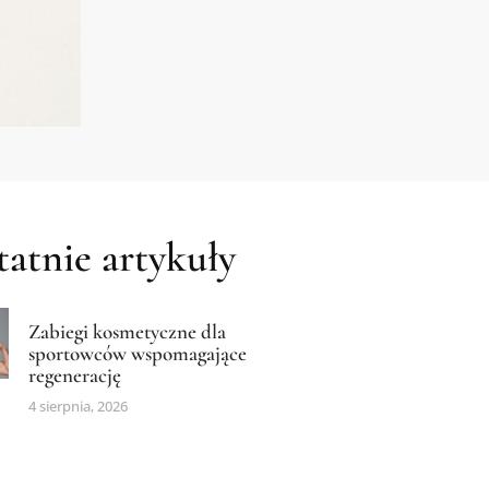
atnie artykuły
Zabiegi kosmetyczne dla
sportowców wspomagające
regenerację
4 sierpnia, 2026