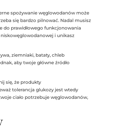
mierne spożywanie węglowodanów może
trzeba się bardzo pilnować. Nadal musisz
ne do prawidłowego funkcjonowania
ty niskowęglowodanowej i unikasz
a, ziemniaki, bataty, chleb
 jednak, aby twoje główne źródło
 się, że produkty
aż tolerancja glukozy jest wtedy
u twoje ciało potrzebuje węglowodanów,
y