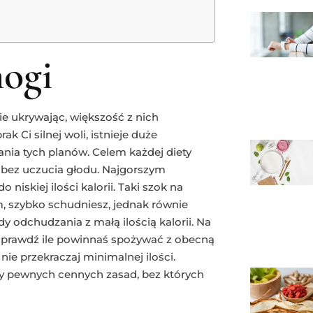
nogi
ie ukrywając, większość z nich
ak Ci silnej woli, istnieje duże
nia tych planów. Celem każdej diety
u bez uczucia głodu. Najgorszym
niskiej ilości kalorii. Taki szok na
 szybko schudniesz, jednak równie
dy odchudzania z małą ilością kalorii. Na
 i sprawdź ile powinnaś spożywać z obecną
nie przekraczaj minimalnej ilości.
ty pewnych cennych zasad, bez których