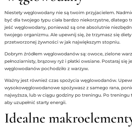
Niestety węglowodany nie są twoim przyjacielem. Nad
być dla twojego typu ciała bardzo niekorzystne, dlatego 
jeść węglowodany, ponieważ są one absolutnie niezbęd
twojego organizmu. Ale upewnij się, że trzymasz się die
przetworzonej żywności w jak największym stopniu.
Dobrym źródłem węglowodanów są: owoce, zielone warzyw
pełnoziarnisty, brązowy ryż i płatki owsiane. Postaraj się
węglowodanów pochodziło z warzyw.
Ważny jest również czas spożycia węglowodanów. Upewnij
wysokowęglowodanowe spożywasz z samego rana, poniew
najwyższa, lub w ciągu godziny po treningu. Po trening
aby uzupełnić starty energii.
Idealne makroelement