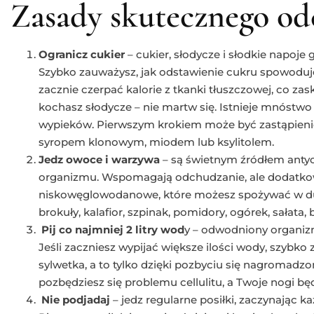
Zasady skutecznego od
Ogranicz cukier
– cukier, słodycze i słodkie napoj
Szybko zauważysz, jak odstawienie cukru spowodu
zacznie czerpać kalorie z tkanki tłuszczowej, co za
kochasz słodycze – nie martw się. Istnieje mnóstw
wypieków. Pierwszym krokiem może być zastąpienie
syropem klonowym, miodem lub ksylitolem.
Jedz owoce i warzywa
– są świetnym źródłem antyo
organizmu. Wspomagają odchudzanie, ale dodatkowo
niskowęglowodanowe, które możesz spożywać w duż
brokuły, kalafior, szpinak, pomidory, ogórek, sałata, 
Pij co najmniej 2 litry wod
y – odwodniony organizm
Jeśli zaczniesz wypijać większe ilości wody, szybko
sylwetka, a to tylko dzięki pozbyciu się nagromadz
pozbędziesz się problemu cellulitu, a Twoje nogi będ
Nie podjadaj
– jedz regularne posiłki, zaczynając 