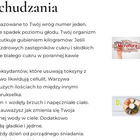
chudzania
e gazowane to Twój wróg numer jeden.
je spadek poziomu głodu. Twój organizm
skutkuje gubieniem kilogramów. Jeśli
o zdrowych zastępników cukru i słodkich
 białego cukru w porannej kawie
ksydantów, które usuwają toksyny z
 likwidują cellulit. Warzywa
ych ilościach to między innymi
brukselka.
 = wzdęty brzuch i napęczniałe ciało.
 zauważysz jak zmienia się Twoja
onej wody w ciele. Dodatkowo
ą gładkie i jędrne.
każdy dzień od porządnego śniadania.