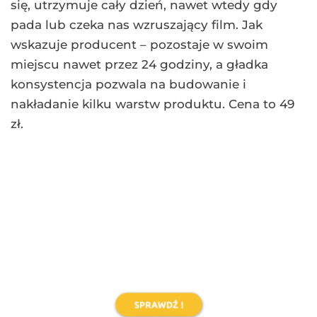
zł.
3. Collistar: Mascara Design
Waterproof
Mascara zagęszczająca i pogrubiająca rzęsy,
wykazująca się trwałością również w
środowisku o dużej wilgotności. Jak podaje
producent, pogrubia nasze rzęsy o 69% i
zagęszcza je o 28% po 30 dniach regularnego
używania. W składzie znajduje się także
prowitamina B5, która uelastycznia rzęsy,
zapobiegając ich łamaniu i kruszeniu.