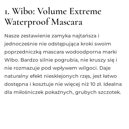
Facebook
WhatsApp
Twitter
LinkedIn
Pinterest
POPRZEDNI
NEXT
Zakłady bukmacherskie – na czym polegają? Czy warto obstawiać?
Fenyloketonuria – na czym polega? Sprawdź produkty dozwolone
Ostatnie artykuły