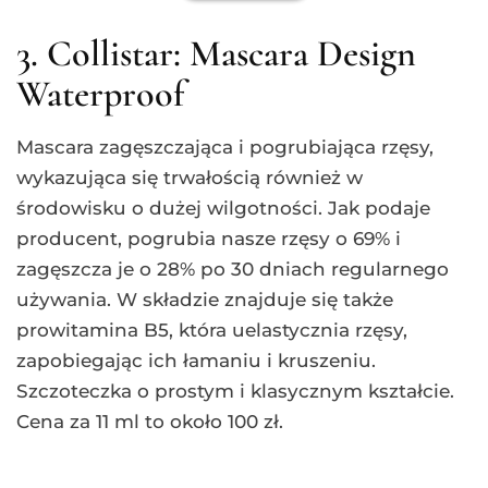
Szczoteczka o prostym i klasycznym kształcie.
Cena za 11 ml to około 100 zł.
2. Too Faced better than sex
Waterproof
Drugie miejsce zajmuje prawdziwy hit ze
świata beauty, który zyskuje popularność
głównie przez swoją formułę. To ona
wzbogacona jest w kolagen, który wydłuża i
pogrubia nasze rzęsy. Duża, wyprofilowana
szczoteczka niezwykle dobrze rozdziela rzęsy i