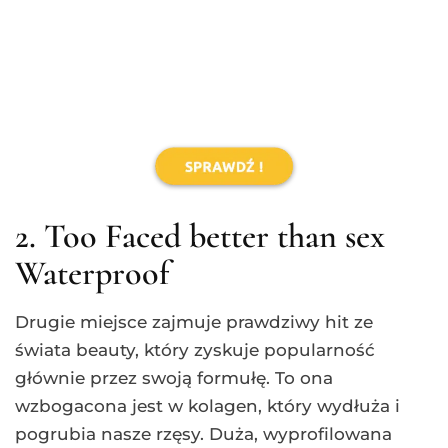
doskonale sprawdza się do tzw. szybkiego
makijażu. Produkt można nakładać warstwami
– nawet 3 warstwy nie sklejają rzęs, dając
wyraziste spojrzenie. Na rynku istnieje też
wersja niewodoodporna – obie kosztują około
120 zł.
1. Wibo: Volume Extreme
Waterproof Mascara
Nasze zestawienie zamyka najtańsza i