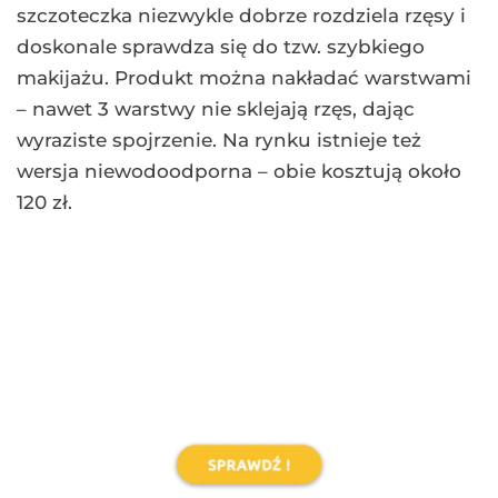
jednocześnie nie odstępująca kroki swoim
poprzedniczką mascara wodoodporna marki
Wibo. Bardzo silnie pogrubia, nie kruszy się i
nie rozmazuje pod wpływem wilgoci. Daje
naturalny efekt niesklejonych rzęs, jest łatwo
dostępna i kosztuje nie więcej niż 10 zł. Idealna
dla miłośniczek pokaźnych, grubych szczotek.