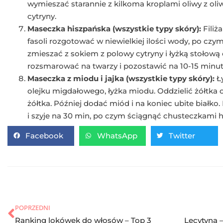
wymieszać starannie z kilkoma kroplami oliwy z oli
cytryny.
Maseczka hiszpańska (wszystkie typy skóry):
Filiż
fasoli rozgotować w niewielkiej ilości wody, po czy
zmieszać z sokiem z polowy cytryny i łyżką stołową o
rozsmarować na twarzy i pozostawić na 10-15 minut
Maseczka z miodu i jajka (wszystkie typy skóry):
Ły
olejku migdałowego, łyżka miodu. Oddzielić żółtka 
żółtka. Później dodać miód i na koniec ubite białko
i szyje na 30 min, po czym ściągnąć chusteczkami h
Facebook
WhatsApp
Twitter
POPRZEDNI
Ranking lokówek do włosów – Top 3