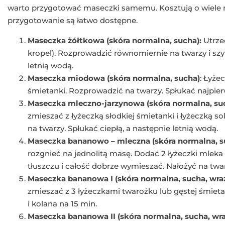
warto przygotować maseczki samemu. Kosztują o wiele mn
przygotowanie są łatwo dostępne.
Maseczka żółtkowa (skóra normalna, sucha):
Utrzeć
kropel). Rozprowadzić równomiernie na twarzy i szyi
letnią wodą.
Maseczka miodowa (skóra normalna, sucha)
: Łyże
śmietanki. Rozprowadzić na twarzy. Spłukać najpier
Maseczka mleczno-jarzynowa (skóra normalna, su
zmieszać z łyżeczką słodkiej śmietanki i łyżeczką 
na twarzy. Spłukać ciepłą, a następnie letnią wodą.
Maseczka bananowo – mleczna (skóra normalna, su
rozgnieć na jednolitą masę. Dodać 2 łyżeczki mleka 
tłuszczu i całość dobrze wymieszać. Nałożyć na twar
Maseczka bananowa I (skóra normalna, sucha, wraż
zmieszać z 3 łyżeczkami twarożku lub gęstej śmietan
i kolana na 15 min.
Maseczka bananowa II (skóra normalna, sucha, wra