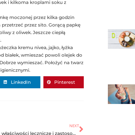
wek i kilkoma kroplami soku z
ankę moczonej przez kilka godzin
m przetrzeć przez sito. Gorącą papkę
liwy z oliwek. Jeszcze ciepłą
.
żeczka kremu nivea, jajko, łyżka
od białek, wmieszać powoli olejek do
. Dobrze wymieszać. Położyć na twarz
igienicznymi.
LinkedIn
Pinterest
NEXT
Lecytyna – właściwości lecznicze i zastosowanie