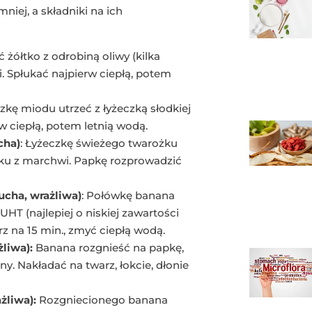
iej, a składniki na ich
 żółtko z odrobiną oliwy (kilka
. Spłukać najpierw ciepłą, potem
czkę miodu utrzeć z łyżeczką słodkiej
w ciepłą, potem letnią wodą.
cha)
: Łyżeczkę świeżego twarożku
soku z marchwi. Papkę rozprowadzić
cha, wrażliwa)
: Połówkę banana
UHT (najlepiej o niskiej zawartości
z na 15 min., zmyć ciepłą wodą.
liwa):
Banana rozgnieść na papkę,
y. Nakładać na twarz, łokcie, dłonie
żliwa):
Rozgniecionego banana