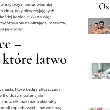
Ost
a twarzy przy nieodpowiedniej
za zimą, przy niesprzyjających
każdej kobiecie. Warto więc
rzygotowanie nawilżającej maseczki,
i jej wygląd.
ce –
które łatwo
 masła, które będą natłuszczać i
nę E o dużym potencjale
s, mocznik oraz różne ekstrakty
bstancji zapachowych i barwników,