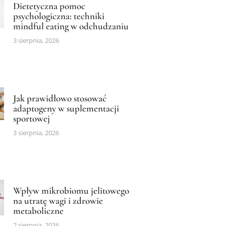
Dietetyczna pomoc
psychologiczna: techniki
mindful eating w odchudzaniu
3 sierpnia, 2026
Jak prawidłowo stosować
adaptogeny w suplementacji
sportowej
3 sierpnia, 2026
Wpływ mikrobiomu jelitowego
na utratę wagi i zdrowie
metaboliczne
2 sierpnia, 2026