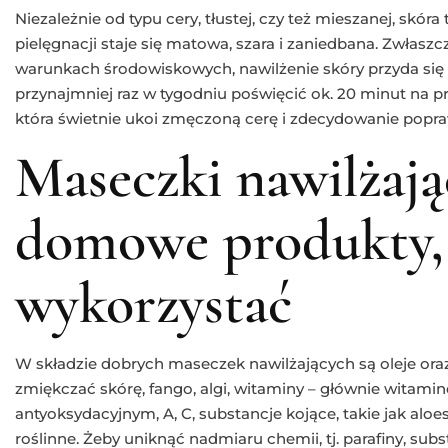
Niezależnie od typu cery, tłustej, czy też mieszanej, skór
pielęgnacji staje się matowa, szara i zaniedbana. Zwłaszc
warunkach środowiskowych, nawilżenie skóry przyda się 
przynajmniej raz w tygodniu poświęcić ok. 20 minut na p
która świetnie ukoi zmęczoną cerę i zdecydowanie popraw
Maseczki nawilżają
domowe produkty, 
wykorzystać
W składzie dobrych maseczek nawilżających są oleje oraz
zmiękczać skórę, fango, algi, witaminy – głównie witami
antyoksydacyjnym, A, C, substancje kojące, takie jak aloe
roślinne. Żeby uniknąć nadmiaru chemii, tj. parafiny, su