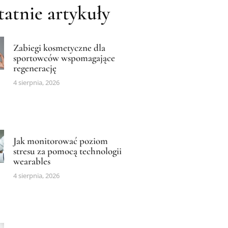
atnie artykuły
Zabiegi kosmetyczne dla
sportowców wspomagające
regenerację
4 sierpnia, 2026
Jak monitorować poziom
stresu za pomocą technologii
wearables
4 sierpnia, 2026