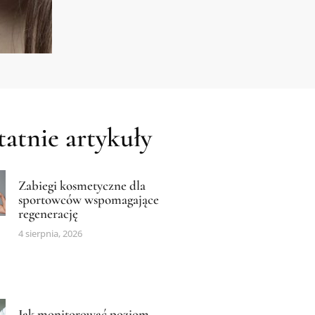
atnie artykuły
Zabiegi kosmetyczne dla
sportowców wspomagające
regenerację
4 sierpnia, 2026
Jak monitorować poziom