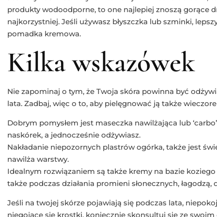
produkty wodoodporne, to one najlepiej znoszą gorące dni
najkorzystniej. Jeśli używasz błyszczka lub szminki, lep
pomadka kremowa.
Kilka wskazówek
Nie zapominaj o tym, że Twoja skóra powinna być odżyw
lata. Zadbaj, więc o to, aby pielęgnować ją także wieczor
Dobrym pomysłem jest maseczka nawilżająca lub ‘carbo’,
naskórek, a jednocześnie odżywiasz.
Nakładanie niepozornych plastrów ogórka, także jest św
nawilża warstwy.
Idealnym rozwiązaniem są także kremy na bazie koziego 
także podczas działania promieni słonecznych, łagodzą, da
Jeśli na twojej skórze pojawiają się podczas lata, niepoko
niegojące się krostki, koniecznie skonsultuj się ze swoim