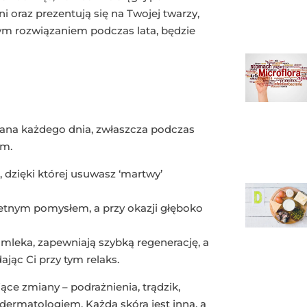
 oraz prezentują się na Twojej twarzy,
szym rozwiązaniem podczas lata, będzie
iana każdego dnia, zwłaszcza podczas
em.
 dzięki której usuwasz ‘martwy’
ietnym pomysłem, a przy okazji głęboko
mleka, zapewniają szybką regenerację, a
jąc Ci przy tym relaks.
jące zmiany – podrażnienia, trądzik,
 dermatologiem. Każda skóra jest inna, a