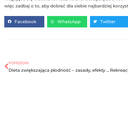
więc zadbaj o to, aby dobrać dla siebie najbardziej korzys
Facebook
WhatsApp
Twitter
POPRZEDNI
Dieta zwiększająca płodność – zasady, efekty i opinie