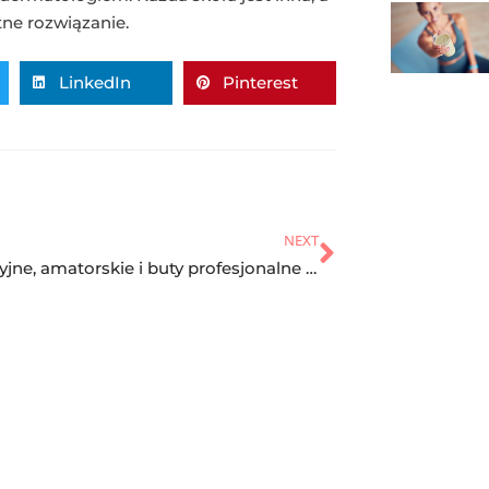
tne rozwiązanie.
LinkedIn
Pinterest
NEXT
Rekreacyjne, amatorskie i buty profesjonalne do piłki nożnej