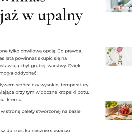
jaż w upalny
 one tylko chwilową opcją. Co prawda,
as lata powinnaś skupić się na
stawiają zbyt grubej, warstwy. Dzięki
 mogła oddychać.
ływem słońca czy wysokiej temperatury,
ająca przy tym widoczne kropelki potu.
aci kremu.
j w stronę palety stworzonej na bazie
sz do rzęs, koniecznie sięgaj po