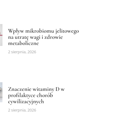
Wpływ mikrobiomu jelitowego
na utratę wagi i zdrowie
metaboliczne
2 sierpnia, 2026
Znaczenie witaminy D w
profilaktyce chorób
cywilizacyjnych
2 sierpnia, 2026