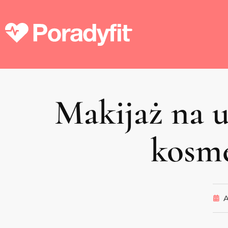
Makijaż na u
kosme
A