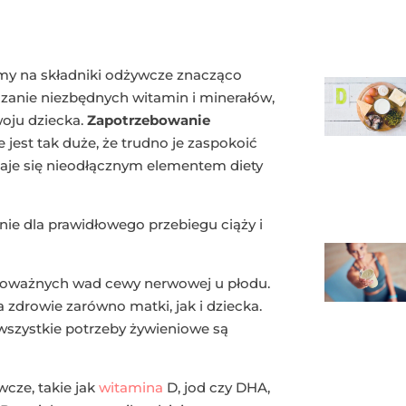
my na składniki odżywcze znacząco
rczanie niezbędnych witamin i minerałów,
woju dziecka.
Zapotrzebowanie
jest tak duże, że trudno je zaspokoić
taje się nieodłącznym elementem diety
ie dla prawidłowego przebiegu ciąży i
poważnych wad cewy nerwowej u płodu.
zdrowie zarówno matki, jak i dziecka.
 wszystkie potrzeby żywieniowe są
cze, takie jak
witamina
D, jod czy DHA,