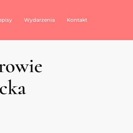
episy
Wydarzenia
Kontakt
rowie
ecka