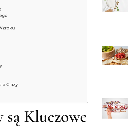
o
wego
 Wzroku
y
ie Ciąży
?
 są Kluczowe