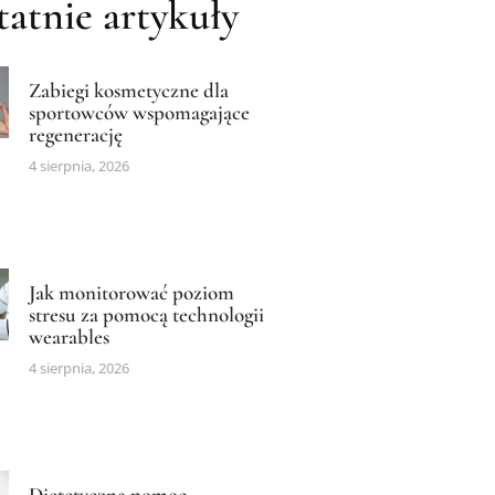
atnie artykuły
Zabiegi kosmetyczne dla
sportowców wspomagające
regenerację
4 sierpnia, 2026
Jak monitorować poziom
stresu za pomocą technologii
wearables
4 sierpnia, 2026
Dietetyczna pomoc