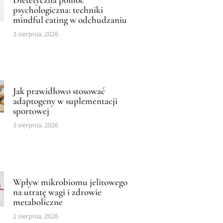
psychologiczna: techniki
mindful eating w odchudzaniu
3 sierpnia, 2026
Jak prawidłowo stosować
adaptogeny w suplementacji
sportowej
3 sierpnia, 2026
Wpływ mikrobiomu jelitowego
na utratę wagi i zdrowie
metaboliczne
2 sierpnia, 2026