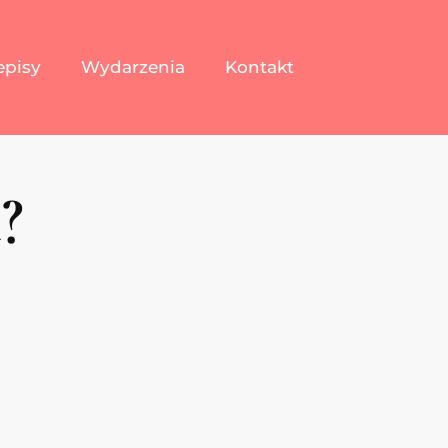
episy
Wydarzenia
Kontakt
?