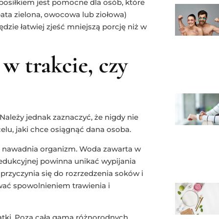
 posiłkiem jest pomocne dla osób, które
ata zielona, owocowa lub ziołowa)
dzie łatwiej zjeść mniejszą porcję niż w
w trakcie, czy
Należy jednak zaznaczyć, że nigdy nie
elu, jaki chce osiągnąć dana osoba.
ek nawadnia organizm. Woda zawarta w
dukcyjnej powinna unikać wypijania
 przyczynia się do rozrzedzenia soków i
ać spowolnieniem trawienia i
atki. Poza całą gamą różnorodnych