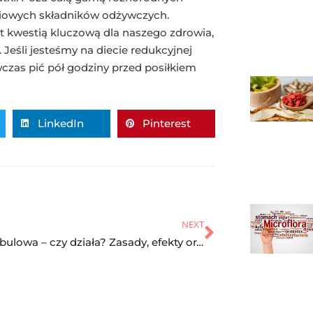
iowych składników odżywczych.
 kwestią kluczową dla naszego zdrowia,
Jeśli jesteśmy na diecie redukcyjnej
zas pić pół godziny przed posiłkiem
LinkedIn
Pinterest
NEXT
Dieta cebulowa – czy działa? Zasady, efekty oraz jadłospis