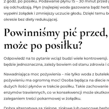
2 godz. po posiłku. Podawanie płynu 15 – 30 minut przed
się odchudzają. Płyn (najlepiej woda gazowana bądź herb
wypełni żołądek i zmniejszy uczucie głodu. Dzięki temu bę
okresie bez diety redukującej.
Powinniśmy pić przed, 
może po posiłku?
Odpowiedź na to pytanie wciąż budzi wiele kontrowersji. 
będzie jednoznaczna, zależy bowiem od stanu zdrowia i c
Nawadniająca moc pożywienia – nie tylko woda z butel
pożywieniu ma ogromną moc! Osoba będąca na diecie re
dużych ilości płynów w trakcie posiłku. Takie zachowanie
enzymów trawiennych, co w konsekwencji może skutkow
zaleganiem treści pokarmowej w żołądku.
Dobrą alternatywą są zielone, ziołowe lub owocowe herb