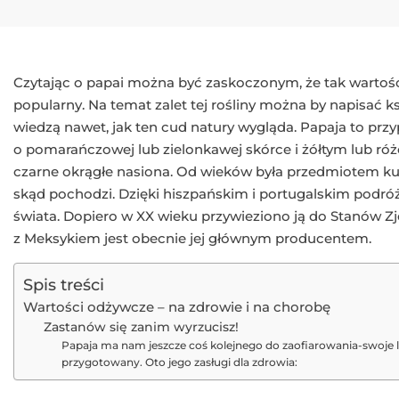
Czytając o papai można być zaskoczonym, że tak wartoś
popularny. Na temat zalet tej rośliny można by napisać k
wiedzą nawet, jak ten cud natury wygląda. Papaja to pr
o pomarańczowej lub zielonkawej skórce i żółtym lub ró
czarne okrągłe nasiona. Od wieków była przedmiotem ku
skąd pochodzi. Dzięki hiszpańskim i portugalskim podró
świata. Dopiero w XX wieku przywieziono ją do Stanów Z
z Meksykiem jest obecnie jej głównym producentem.
Spis treści
Wartości odżywcze – na zdrowie i na chorobę
Zastanów się zanim wyrzucisz!
Papaja ma nam jeszcze coś kolejnego do zaofiarowania-swoje liś
przygotowany. Oto jego zasługi dla zdrowia: