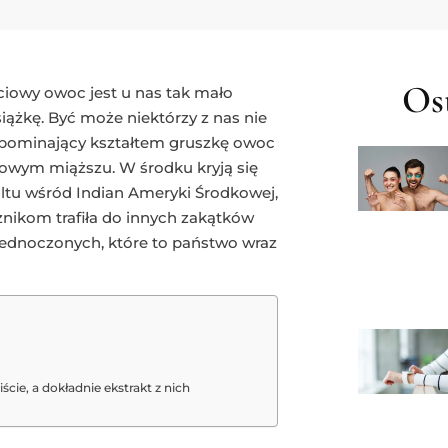
Ost
ciowy owoc jest u nas tak mało
siążkę. Być może niektórzy z nas nie
zypominający kształtem gruszkę owoc
żowym miąższu. W środku kryją się
ltu wśród Indian Ameryki Środkowej,
żnikom trafiła do innych zakątków
jednoczonych, które to państwo wraz
cie, a dokładnie ekstrakt z nich