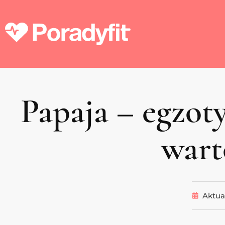
Papaja – egzot
wart
Aktua