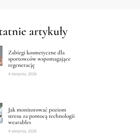
atnie artykuły
Zabiegi kosmetyczne dla
sportowców wspomagające
regenerację
4 sierpnia, 2026
Jak monitorować poziom
stresu za pomocą technologii
wearables
4 sierpnia, 2026