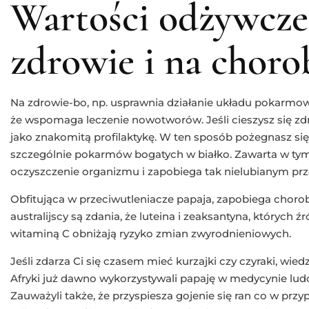
Wartości odżywcze
zdrowie i na choro
Na zdrowie-bo, np. usprawnia działanie układu pokarm
że wspomaga leczenie nowotworów. Jeśli cieszysz się zd
jako znakomitą profilaktykę. W ten sposób pożegnasz si
szczególnie pokarmów bogatych w białko. Zawarta w t
oczyszczenie organizmu i zapobiega tak nielubianym pr
Obfitująca w przeciwutleniacze papaja, zapobiega cho
australijscy są zdania, że luteina i zeaksantyna, których ź
witaminą C obniżają ryzyko zmian zwyrodnieniowych.
Jeśli zdarza Ci się czasem mieć kurzajki czy czyraki, wiedz
Afryki już dawno wykorzystywali papaję w medycynie lud
Zauważyli także, że przyspiesza gojenie się ran co w prz