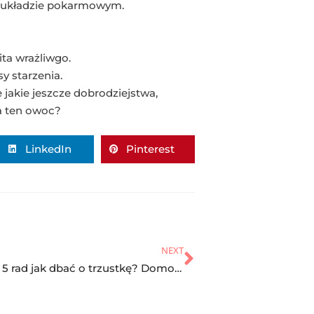
 w układzie pokarmowym.
ta wrażliwgo.
y starzenia.
 jakie jeszcze dobrodziejstwa,
a ten owoc?
LinkedIn
Pinterest
NEXT
Trzustka – 5 rad jak dbać o trzustkę? Domowe sposoby!