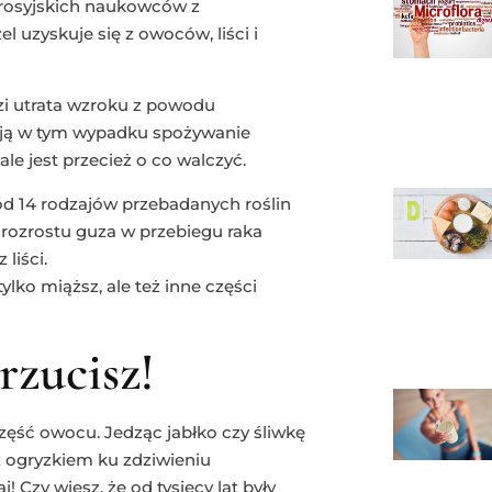
z rosyjskich naukowców z
uzyskuje się z owoców, liści i
zi utrata wzroku z powodu
ają w tym wypadku spożywanie
ale jest przecież o co walczyć.
ód 14 rodzajów przebadanych roślin
rozrostu guza w przebiegu raka
liści.
ylko miąższ, ale też inne części
rzucisz!
część owocu. Jedząc jabłko czy śliwkę
 z ogryzkiem ku zdziwieniu
 Czy wiesz, że od tysięcy lat były