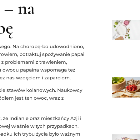
 – na
bę
owego. Na chorobę-bo udowodniono,
rowiem, potraktuj spożywanie papai
ę z problemami z trawieniem,
ym owocu papaina wspomaga też
zez nas wzdęciom i zaparciom.
robie stawów kolanowych. Naukowcy
ródłem jest ten owoc, wraz z
, że Indianie oraz mieszkańcy Azji i
owej właśnie w tych przypadkach.
ypadku ich trybu życia było ważnym