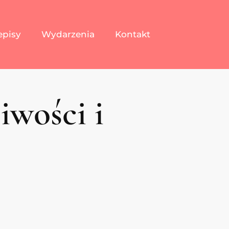
episy
Wydarzenia
Kontakt
iwości i