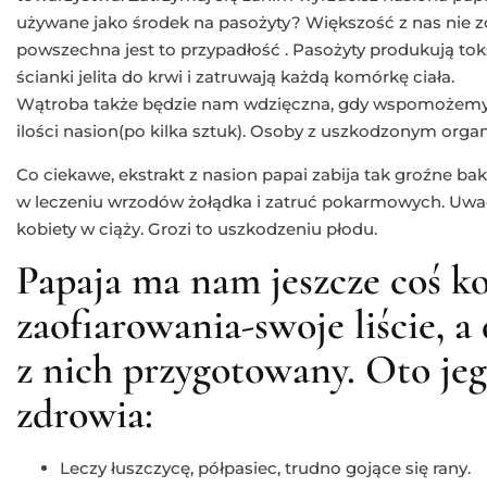
używane jako środek na pasożyty? Większość z nas nie zd
powszechna jest to przypadłość . Pasożyty produkują toks
ścianki jelita do krwi i zatruwają każdą komórkę ciała.
Wątroba także będzie nam wdzięczna, gdy wspomożemy j
ilości nasion(po kilka sztuk). Osoby z uszkodzonym orga
Co ciekawe, ekstrakt z nasion papai zabija tak groźne bakt
w leczeniu wrzodów żołądka i zatruć pokarmowych. Uwag
kobiety w ciąży. Grozi to uszkodzeniu płodu.
Papaja ma nam jeszcze coś k
zaofiarowania-swoje liście, a
z nich przygotowany. Oto jeg
zdrowia:
Leczy łuszczycę, półpasiec, trudno gojące się rany.