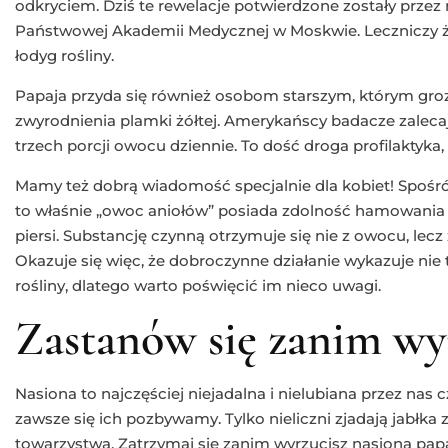
odkryciem. Dziś te rewelacje potwierdzone zostały prze
Państwowej Akademii Medycznej w Moskwie. Leczniczy żel 
łodyg rośliny.
Papaja przyda się również osobom starszym, którym gro
zwyrodnienia plamki żółtej. Amerykańscy badacze zalec
trzech porcji owocu dziennie. To dość droga profilaktyka, 
Mamy też dobrą wiadomość specjalnie dla kobiet! Spośr
to właśnie „owoc aniołów” posiada zdolność hamowania 
piersi. Substancję czynną otrzymuje się nie z owocu, lecz z 
Okazuje się więc, że dobroczynne działanie wykazuje nie t
rośliny, dlatego warto poświęcić im nieco uwagi.
Zastanów się zanim wy
Nasiona to najczęściej niejadalna i nielubiana przez nas 
zawsze się ich pozbywamy. Tylko nieliczni zjadają jabłka
towarzystwa. Zatrzymaj się zanim wyrzucisz nasiona papai!