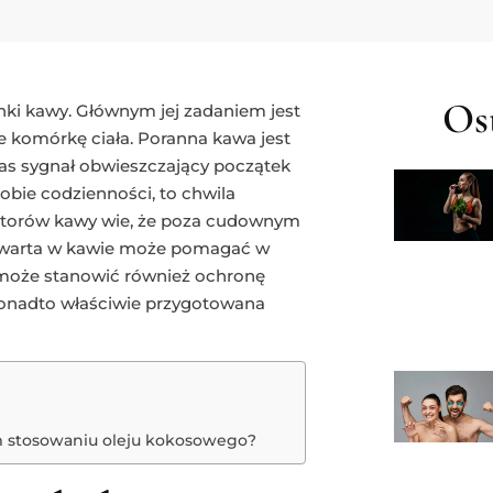
Ost
anki kawy. Głównym jej zadaniem jest
e komórkę ciała. Poranna kawa jest
nas sygnał obwieszczający początek
obie codzienności, to chwila
atorów kawy wie, że poza cudownym
zawarta w kawie może pomagać w
m może stanowić również ochronę
Ponadto właściwie przygotowana
m stosowaniu oleju kokosowego?