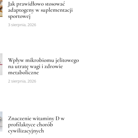
Jak prawidłowo stosować
adaptogeny w suplementacji
sportowej
3 sierpnia, 2026
Wpływ mikrobiomu jelitowego
na utratę wagi i zdrowie
metaboliczne
2 sierpnia, 2026
Znaczenie witaminy D w
profilaktyce chorób
cywilizacyjnych