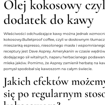
Olej kokosowy czyl
dodatek do kawy
Właściwości odchudzające kawy można jednak wzmocnić 
kokosowy.Bulletproof coffee, czyli w dosłownym tłumacz
mieszanką espresso, niesolonego masła i wspomnianeg
receptury jest Dave Asprey. Amerykanin w czasie wędrówki
dodającego sił witalnych, naparu herbacianego podaw
mleka jaków. Pomimo, że Asprey zamienił herbatę na kaw
pomysł spodobał się kawoszom na całym świecie.
Jakich efektów możem
się po regularnym stos