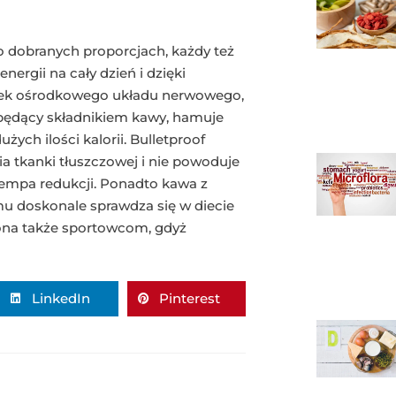
o dobranych proporcjach, każdy też
ergii na cały dzień i dzięki
órek ośrodkowego układu nerwowego,
będący składnikiem kawy, hamuje
żych ilości kalorii. Bulletproof
a tkanki tłuszczowej i nie powoduje
tempa redukcji. Ponadto kawa z
 doskonale sprawdza się w diecie
ona także sportowcom, gdyż
LinkedIn
Pinterest