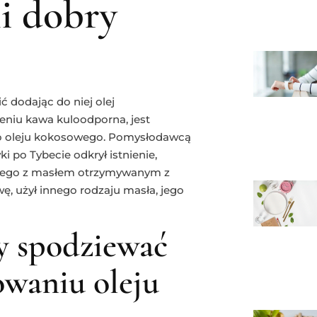
i dobry
dodając do niej olej
eniu kawa kuloodporna, jest
o oleju kokosowego. Pomysłodawcą
 po Tybecie odkrył istnienie,
anego z masłem otrzymywanym z
ę, użył innego rodzaju masła, jego
y spodziewać
owaniu oleju