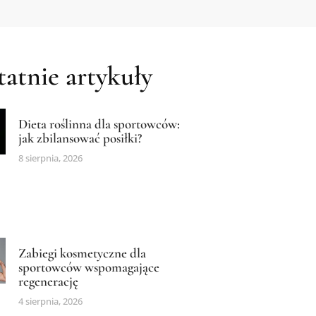
atnie artykuły
Dieta roślinna dla sportowców:
jak zbilansować posiłki?
8 sierpnia, 2026
Zabiegi kosmetyczne dla
sportowców wspomagające
regenerację
4 sierpnia, 2026