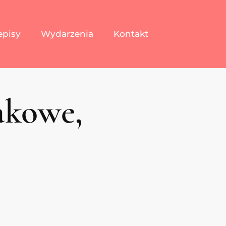
episy
Wydarzenia
Kontakt
akowe,