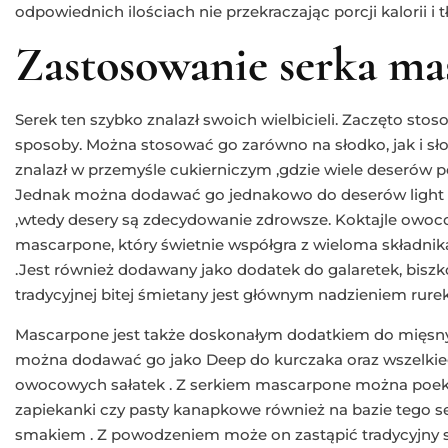
odpowiednich ilościach nie przekraczając porcji kalorii i t
Zastosowanie serka ma
Serek ten szybko znalazł swoich wielbicieli. Zaczęto stos
sposoby. Można stosować go zarówno na słodko, jak i sł
znalazł w przemyśle cukierniczym ,gdzie wiele deserów 
Jednak można dodawać go jednakowo do deserów light o
,wtedy desery są zdecydowanie zdrowsze. Koktajle owo
mascarpone, który świetnie współgra z wieloma składnik
.Jest również dodawany jako dodatek do galaretek, biszk
tradycyjnej bitej śmietany jest głównym nadzieniem rur
Mascarpone jest także doskonałym dodatkiem do mięsn
można dodawać go jako Deep do kurczaka oraz wszelkie
owocowych sałatek . Z serkiem mascarpone można poe
zapiekanki czy pasty kanapkowe również na bazie tego 
smakiem . Z powodzeniem może on zastąpić tradycyjny se