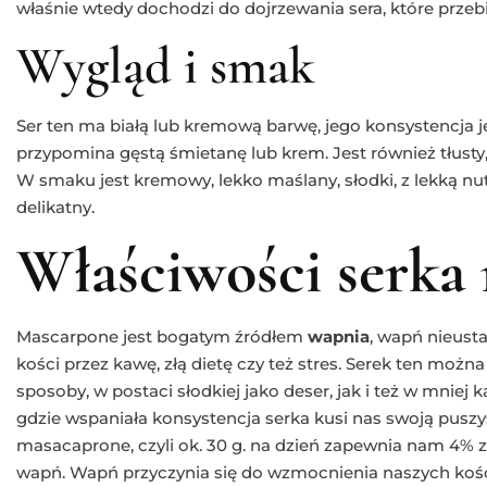
właśnie wtedy dochodzi do dojrzewania sera, które przeb
Wygląd i smak
Ser ten ma białą lub kremową barwę, jego konsystencja je
przypomina gęstą śmietanę lub krem. Jest również tłusty
W smaku jest kremowy, lekko maślany, słodki, z lekką n
delikatny.
Właściwości serka
Mascarpone jest bogatym źródłem
wapnia
, wapń nieust
kości przez kawę, złą dietę czy też stres. Serek ten mo
sposoby, w postaci słodkiej jako deser, jak i też w mnie
gdzie wspaniała konsystencja serka kusi nas swoją puszy
masacaprone, czyli ok. 30 g. na dzień zapewnia nam 4%
wapń. Wapń przyczynia się do wzmocnienia naszych kości,