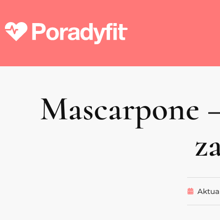
Mascarpone –
z
Aktual