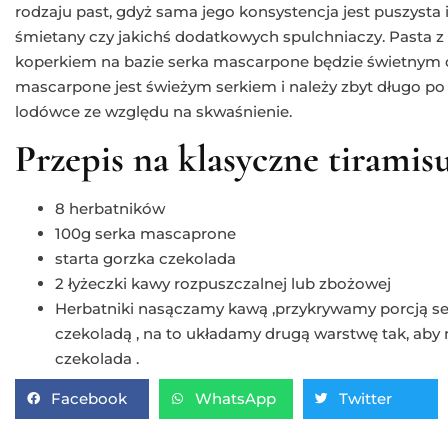
rodzaju past, gdyż sama jego konsystencja jest puszysta 
śmietany czy jakichś dodatkowych spulchniaczy. Pasta z 
koperkiem na bazie serka mascarpone będzie świetnym 
mascarpone jest świeżym serkiem i należy zbyt długo p
lodówce ze względu na skwaśnienie.
Przepis na klasyczne tiramis
8 herbatników
100g serka mascaprone
starta gorzka czekolada
2 łyżeczki kawy rozpuszczalnej lub zbożowej
Herbatniki nasączamy kawą ,przykrywamy porcją s
czekoladą , na to układamy drugą warstwę tak, aby 
czekolada .
Facebook
WhatsApp
Twitter