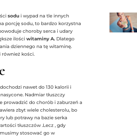
ości
sodu
i wypad na tle innych
na porcję sodu, to bardzo korzystna
powoduje choroby serca i udary
ksze ilości
witaminy A.
Dlatego
nia dziennego na tę witaminę.
i również kości.
e
dochodzi nawet do 130 kalorii i
e nasycone. Nadmiar tłuszczy
e prowadzić do chorób i zaburzeń a
zawiera zbyt wiele cholesterolu, bo
y lub potrawy na bazie serka
tości tłuszczów .Lecz , gdy
 ,musimy stosować go w