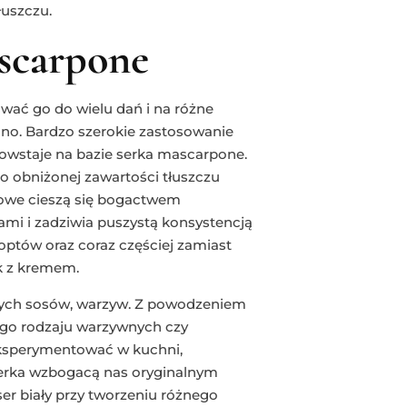
łuszczu.
scarpone
ować go do wielu dań i na różne
ono. Bardzo szerokie zastosowanie
powstaje na bazie serka mascarpone.
 obniżonej zawartości tłuszczu
cowe cieszą się bogactwem
ami i zadziwia puszystą konsystencją
optów oraz coraz częściej zamiast
ek z kremem.
ych sosów, warzyw. Z powodzeniem
go rodzaju warzywnych czy
ksperymentować w kuchni,
serka wzbogacą nas oryginalnym
r biały przy tworzeniu różnego