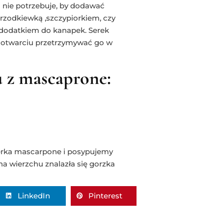
i nie potrzebuje, by dodawać
rzodkiewką ,szczypiorkiem, czy
dodatkiem do kanapek. Serek
o otwarciu przetrzymywać go w
u z mascaprone:
erka mascarpone i posypujemy
na wierzchu znalazła się gorzka
LinkedIn
Pinterest