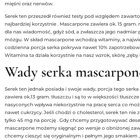
mięśni oraz nerwów.
Serek ten przeszedł również testy pod względem zawart
najbardziej korzystnie . Mascarpone zawiera ok. 15 gram. 
dla nas wiadomość, gdyż sód, a zwłaszcza jego nadmiar 
mózgu. W skład mascarpone wchodzą witaminy, a najwię
codzienna porcja serka pokrywa nawet 10% zapotrzebowa
Witamina ta działa korzystnie na nasz wzrok, skórę ,zęby 
Wady serka mascarpon
Serek ten jednak posiada i swoje wady, porcja tego serka 
zawiera ok.13 gram. tłuszczu i są to w większości tłuszcz
nasyconych wpływa niekorzystnie na pracę serca co moż
nawet cukrzycy. Jeśli chodzi o cholesterol, serek ten nie 
tylko 45 mg na porcję . Gdy chcemy przygotowywać deser
mascarpone możemy sięgnąć po wersje o obniżonej zawar
chcemy cieszyć się oryginalnym i pełnym jego smakiem