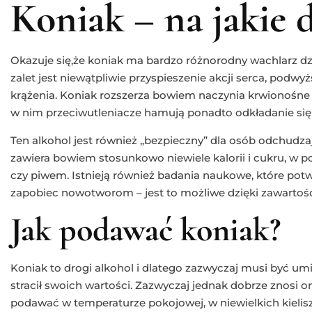
Koniak – na jakie 
Okazuje się,że koniak ma bardzo różnorodny wachlarz dzi
zalet jest niewątpliwie przyspieszenie akcji serca, podwy
krążenia. Koniak rozszerza bowiem naczynia krwionośne 
w nim przeciwutleniacze hamują ponadto odkładanie się 
Ten alkohol jest również „bezpieczny” dla osób odchudzaj
zawiera bowiem stosunkowo niewiele kalorii i cukru, w 
czy piwem. Istnieją również badania naukowe, które potw
zapobiec nowotworom – jest to możliwe dzięki zawartośc
Jak podawać koniak?
Koniak to drogi alkohol i dlatego zazwyczaj musi być um
stracił swoich wartości. Zazwyczaj jednak dobrze znosi o
podawać w temperaturze pokojowej, w niewielkich kieliszk