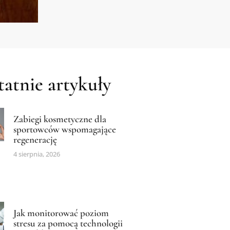
atnie artykuły
Zabiegi kosmetyczne dla
sportowców wspomagające
regenerację
4 sierpnia, 2026
Jak monitorować poziom
stresu za pomocą technologii