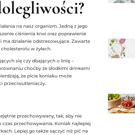
dolegliwości?
ałania na nasz organizm. Jedną z jego
ższenie ciśnienia krwi oraz poprawienie
i ma działanie odstresowujące. Zawarte
cholesterolu w żyłach.
ących się czy dbających o linię –
porównaniu choćby ze słodkimi drinkami
ierdzają, że picie koniaku może
i przeciwutleniaczy.
iejętnie przechowywany, tak, aby nie
n czas przechowywania. Koniak najlepiej
ach. Lepiej go także sączyć niż pić na