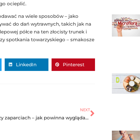
go ocieplić.
odawać na wiele sposobów – jako
żywać do dań wytrawnych, takich jak na
powej półce na ten złocisty trunek i
 czy spotkania towarzyskiego – smakosze
LinkedIn
Pinterest
NEXT
Dieta przy zaparciach – jak powinna wyglądać?