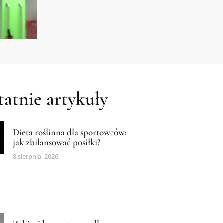
atnie artykuły
Dieta roślinna dla sportowców:
jak zbilansować posiłki?
8 sierpnia, 2026