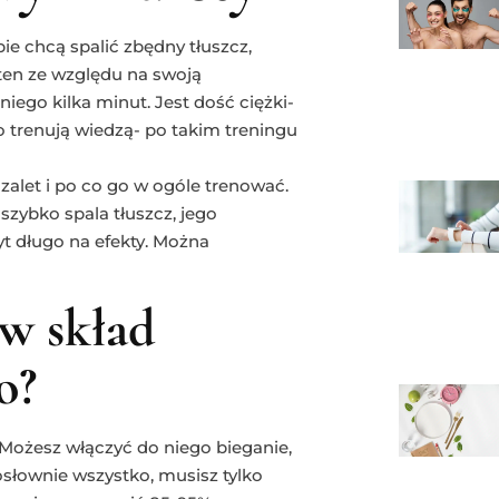
e chcą spalić zbędny tłuszcz,
 ten ze względu na swoją
iego kilka minut. Jest dość ciężki-
co trenują wiedzą- po takim treningu
zalet i po co go w ogóle trenować.
 szybko spala tłuszcz, jego
yt długo na efekty. Można
w skład
o?
Możesz włączyć do niego bieganie,
dosłownie wszystko, musisz tylko