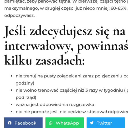
pamiętać, żeby pilnować tętna. W pierwszej części tętn
maksymalnego, w drugiej części już nieco mniej: 60-65%. C
odpoczywasz.
Jeśli zdecydujesz się na
interwałowy, powinnaś
kilku zasadach:
nie trenuj na pusty żołądek ani zaraz po zjedzeniu 
godziny)
nie wolno trenować częściej niż 3 razy w tygodniu ( p
pod rząd)
ważna jest odpowiednia rozgrzewka
nic nie pomoże jeśli nie będziesz stosował odpowied
Facebook
WhatsApp
Twitter