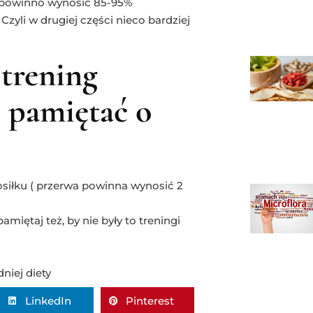
o powinno wynosić 85-95%
zyli w drugiej części nieco bardziej
 trening
 pamiętać o
posiłku ( przerwa powinna wynosić 2
amiętaj też, by nie były to treningi
niej diety
LinkedIn
Pinterest