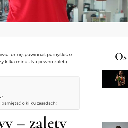
Ost
rawić formę, powinnaś pomyśleć o
zy kilka minut. Na pewno zaletą
o?
 pamiętać o kilku zasadach:
y – zalety