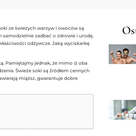
Ost
Soki ze świeżych warzyw i owoców są
h samodzielnie zadbać o zdrowie i urodę.
właściwości odżywcze. Jaką wyciskarkę
ą. Pamiętajmy jednak, że mimo iż oba
ądzenia. Świeże soki są źródłem cennych
zawierają miąższ, gwarantuje dobre