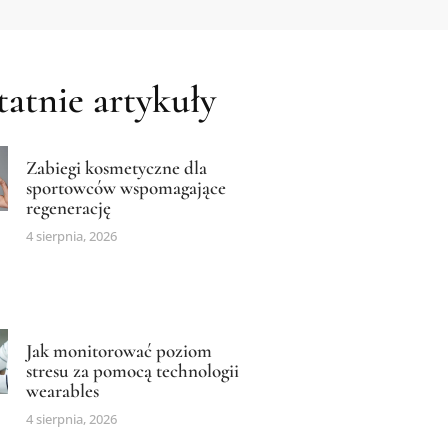
atnie artykuły
Zabiegi kosmetyczne dla
sportowców wspomagające
regenerację
4 sierpnia, 2026
Jak monitorować poziom
stresu za pomocą technologii
wearables
4 sierpnia, 2026