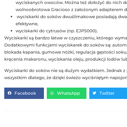
wyciskanych owoców. Można też dołożyć do nich do
wolnoobrotowa Gracioso z założonym adapterem d
wyciskarki do soków dwuślimakowe posiadają dwa w
efektywne,
wyciskarki do cytrusów (np. EJP5000).
Wyciskarki są bardzo łatwe w czyszczeniu, którego wyma
Dodatkowymi funkcjami wyciskarek do soków są: autom
blokada kapania, gumowe nóżki, regulacja gęstości soku
kręcenia makaronu, wyciskania oleju, produkcji lodów l
Wyciskarki do soków nie są dużym wydatkiem. Jednak z 
wszystkim dlatego, że dzięki świeżo wyciśniętym napojo
Facebook
WhatsApp
Twitter