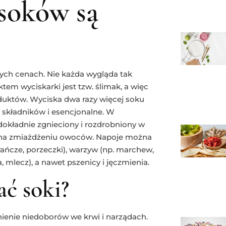
 soków są
ch cenach. Nie każda wygląda tak
tem wyciskarki jest tzw. ślimak, a więc
duktów. Wyciska dwa razy więcej soku
 składników i esencjonalne. W
okładnie zgnieciony i rozdrobniony w
a na zmiażdżeniu owoców. Napoje można
ańcze, porzeczki), warzyw (np. marchew,
a, mlecz), a nawet pszenicy i jęczmienia.
ć soki?
ienie niedoborów we krwi i narządach.