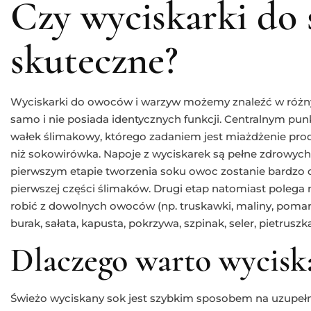
Czy wyciskarki do
skuteczne?
Wyciskarki do owoców i warzyw możemy znaleźć w różny
samo i nie posiada identycznych funkcji. Centralnym punk
wałek ślimakowy, którego zadaniem jest miażdżenie pro
niż sokowirówka. Napoje z wyciskarek są pełne zdrowych
pierwszym etapie tworzenia soku owoc zostanie bardzo d
pierwszej części ślimaków. Drugi etap natomiast poleg
robić z dowolnych owoców (np. truskawki, maliny, pomar
burak, sałata, kapusta, pokrzywa, szpinak, seler, pietruszk
Dlaczego warto wyciska
Świeżo wyciskany sok jest szybkim sposobem na uzupełn