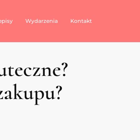
episy
Wydarzenia
Kontakt
uteczne?
 zakupu?