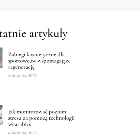
atnie artykuły
Zabiegi kosmetyczne dla
sportowców wspomagające
regenerację
4 sierpnia, 2026
Jak monitorować poziom
stresu za pomocą technologii
wearables
4 sierpnia, 2026