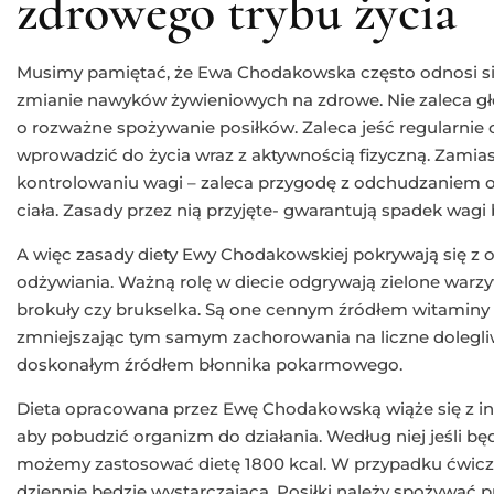
zdrowego trybu życia
Musimy pamiętać, że Ewa Chodakowska często odnosi się
zmianie nawyków żywieniowych na zdrowe. Nie zaleca gł
o rozważne spożywanie posiłków. Zaleca jeść regularnie o
wprowadzić do życia wraz z aktywnością fizyczną. Zamia
kontrolowaniu wagi – zaleca przygodę z odchudzaniem o
ciała. Zasady przez nią przyjęte- gwarantują spadek wagi b
A więc zasady diety Ewy Chodakowskiej pokrywają się z
odżywiania. Ważną rolę w diecie odgrywają zielone warzywa
brokuły czy brukselka. Są one cennym źródłem witaminy 
zmniejszając tym samym zachorowania na liczne dolegli
doskonałym źródłem błonnika pokarmowego.
Dieta opracowana przez Ewę Chodakowską wiąże się z i
aby pobudzić organizm do działania. Według niej jeśli 
możemy zastosować dietę 1800 kcal. W przypadku ćwiczeń
dziennie będzie wystarczająca. Posiłki należy spożywać pr