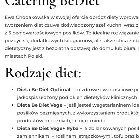
Catering BeDiet
Ewa Chodakowska w swojej ofercie oprócz diety wprowadz
tworzeniem diet czuwa doświadczony szef kuchni wraz 
z 5 pełnowartościowych posiłków. To idealne rozwiązanie 
pozbyć się dodatkowych kilogramów, ale także chcą zadba
dietetyczny jest z bezpłatną dostawą do domu lub biura.
miastach Polski.
Rodzaje diet:
Dieta Be Diet Optimal –
to zdrowe i wartościowe po
jadłospis ułożony pod okien dietetyków klinicznych
Dieta Be Diet Vege
– jeśli jesteś wegetarianinem ide
posiłków bezmięsnych, z wykorzystaniem produktó
produktów mlecznych, jaj oraz miodu
Dieta Be Diet Vege+ Ryba –
5 zbilansowanych posi
zamiennikami – roślinami strączkowymi, tofu oraz 