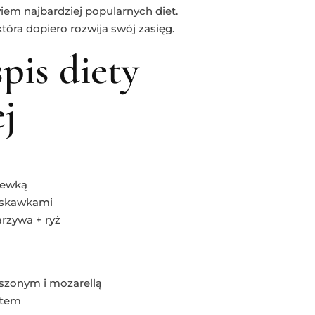
wiem najbardziej popularnych diet.
óra dopiero rozwija swój zasięg.
pis diety
j
iewką
ruskawkami
rzywa + ryż
iszonym i mozarellą
rtem