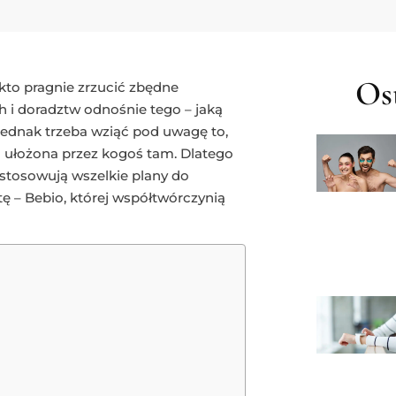
Ost
, kto pragnie zrzucić zbędne
ch i doradztw odnośnie tego – jaką
 Jednak trzeba wziąć pod uwagę to,
ta ułożona przez kogoś tam. Dlatego
ostosowują wszelkie plany do
ę – Bebio, której współtwórczynią