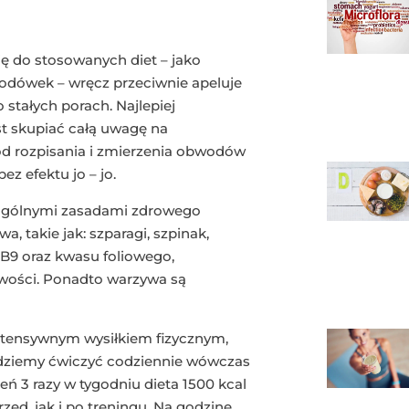
 do stosowanych diet – jako
odówek – wręcz przeciwnie apeluje
 stałych porach. Najlepiej
st skupiać całą uwagę na
d rozpisania i zmierzenia obwodów
ez efektu jo – jo.
 ogólnymi zasadami zdrowego
, takie jak: szparagi, szpinak,
B9 oraz kwasu foliowego,
wości. Ponadto warzywa są
ntensywnym wysiłkiem fizycznym,
będziemy ćwiczyć codziennie wówczas
 3 razy w tygodniu dieta 1500 kcal
zed, jak i po treningu. Na godzinę