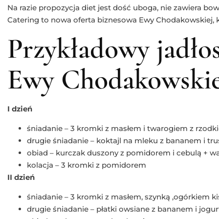
Na razie propozycja diet jest dość uboga, nie zawiera bo
Catering to nowa oferta biznesowa Ewy Chodakowskiej, kt
Przykładowy jadłos
Ewy Chodakowskie
I dzień
śniadanie – 3 kromki z masłem i twarogiem z rzodk
drugie śniadanie – koktajl na mleku z bananem i t
obiad – kurczak duszony z pomidorem i cebulą + wa
kolacja – 3 kromki z pomidorem
II dzień
śniadanie – 3 kromki z masłem, szynką ,ogórkiem k
drugie śniadanie – płatki owsiane z bananem i jogu