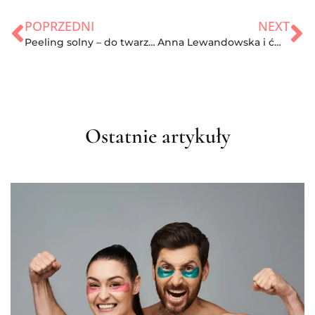
POPRZEDNI
NEXT
Peeling solny – do twarzy,do ciała. Jak często go stosować?
Anna Lewandowska i ćwiczenia w ciąży
Ostatnie artykuły