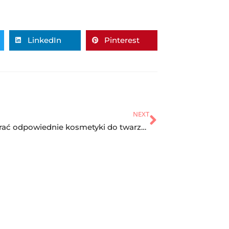
LinkedIn
Pinterest
NEXT
Jak wybrać odpowiednie kosmetyki do twarzy dla mężczyzn?