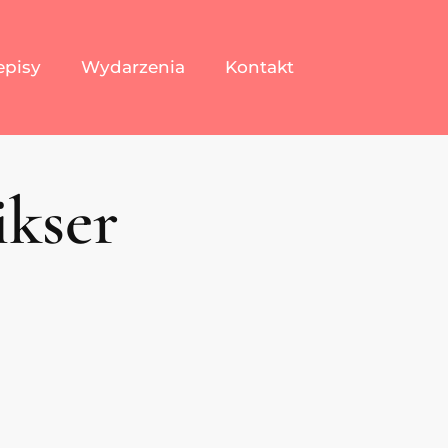
episy
Wydarzenia
Kontakt
ikser