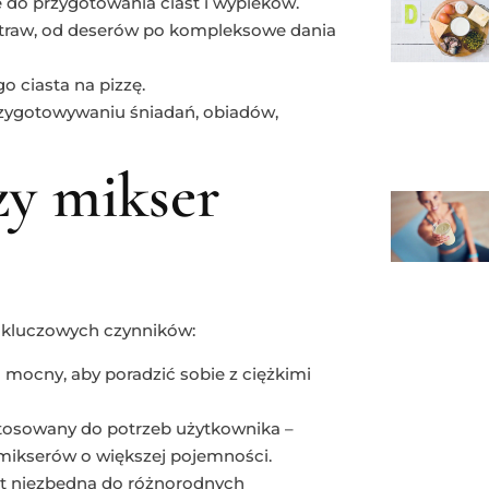
e do przygotowania ciast i wypieków.
otraw, od deserów po kompleksowe dania
o ciasta na pizzę.
zygotowywaniu śniadań, obiadów,
zy mikser
u kluczowych czynników:
o mocny, aby poradzić sobie z ciężkimi
stosowany do potrzeb użytkownika –
mikserów o większej pojemności.
est niezbędna do różnorodnych