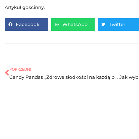
Artykuł gościnny.
Facebook
WhatsApp
Twitter
POPRZEDNI
Candy Pandas „Zdrowe słodkości na każdą porę roku” – recenzja książki sióstr Kuczma