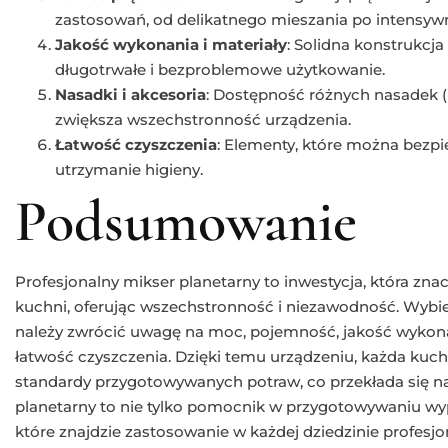
zastosowań, od delikatnego mieszania po intensywn
Jakość wykonania i materiały
: Solidna konstrukcja
długotrwałe i bezproblemowe użytkowanie.
Nasadki i akcesoria
: Dostępność różnych nasadek (h
zwiększa wszechstronność urządzenia.
Łatwość czyszczenia
: Elementy, które można bezp
utrzymanie higieny.
Podsumowanie
Profesjonalny mikser planetarny to inwestycja, która zn
kuchni, oferując wszechstronność i niezawodność. Wybier
należy zwrócić uwagę na moc, pojemność, jakość wykonan
łatwość czyszczenia. Dzięki temu urządzeniu, każda kuc
standardy przygotowywanych potraw, co przekłada się na
planetarny to nie tylko pomocnik w przygotowywaniu wy
które znajdzie zastosowanie w każdej dziedzinie profesjo