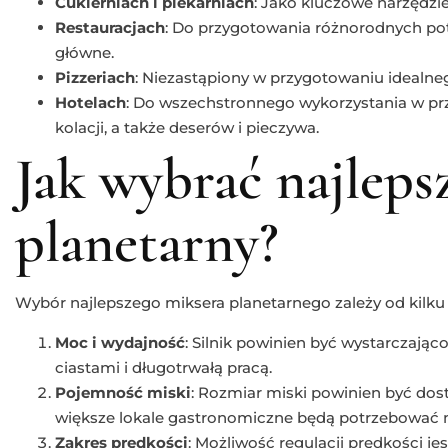
Cukierniach i piekarniach
: Jako kluczowe narzędzi
Restauracjach
: Do przygotowania różnorodnych p
główne.
Pizzeriach
: Niezastąpiony w przygotowaniu idealneg
Hotelach
: Do wszechstronnego wykorzystania w pr
kolacji, a także deserów i pieczywa.
Jak wybrać najleps
planetarny?
Wybór najlepszego miksera planetarnego zależy od kilk
Moc i wydajność
: Silnik powinien być wystarczając
ciastami i długotrwałą pracą.
Pojemność miski
: Rozmiar miski powinien być do
większe lokale gastronomiczne będą potrzebować 
Zakres prędkości
: Możliwość regulacji prędkości j