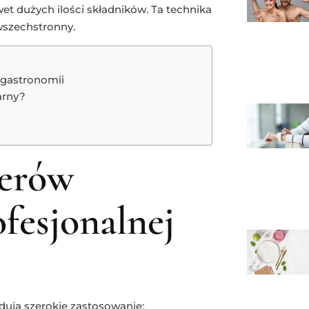
t dużych ilości składników. Ta technika
 wszechstronny.
 gastronomii
arny?
serów
fesjonalnej
dują szerokie zastosowanie: