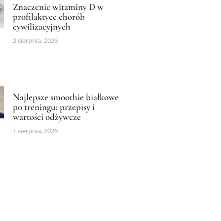
Znaczenie witaminy D w
profilaktyce chorób
cywilizacyjnych
2 sierpnia, 2026
Najlepsze smoothie białkowe
po treningu: przepisy i
wartości odżywcze
1 sierpnia, 2026