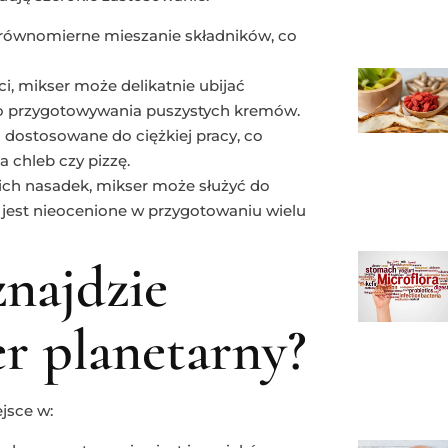
i równomierne mieszanie składników, co
ści, mikser może delikatnie ubijać
e do przygotowywania puszystych kremów.
ą dostosowane do ciężkiej pracy, co
 chleb czy pizzę.
ch nasadek, mikser może służyć do
 jest nieocenione w przygotowaniu wielu
znajdzie
r planetarny?
jsce w: