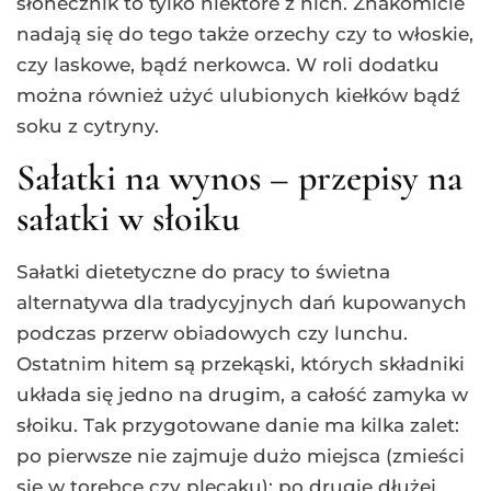
słonecznik to tylko niektóre z nich. Znakomicie
nadają się do tego także orzechy czy to włoskie,
czy laskowe, bądź nerkowca. W roli dodatku
można również użyć ulubionych kiełków bądź
soku z cytryny.
Sałatki na wynos – przepisy na
sałatki w słoiku
Sałatki dietetyczne do pracy to świetna
alternatywa dla tradycyjnych dań kupowanych
podczas przerw obiadowych czy lunchu.
Ostatnim hitem są przekąski, których składniki
układa się jedno na drugim, a całość zamyka w
słoiku. Tak przygotowane danie ma kilka zalet:
po pierwsze nie zajmuje dużo miejsca (zmieści
się w torebce czy plecaku); po drugie dłużej