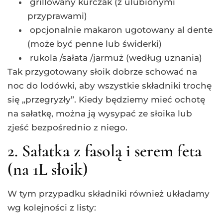
grillowany kurczak (z ulubionymi
przyprawami)
opcjonalnie makaron ugotowany al dente
(może być penne lub świderki)
rukola /sałata /jarmuż (według uznania)
Tak przygotowany słoik dobrze schować na
noc do lodówki, aby wszystkie składniki trochę
się „przegryzły”. Kiedy będziemy mieć ochotę
na sałatkę, można ją wysypać ze słoika lub
zjeść bezpośrednio z niego.
2. Sałatka z fasolą i serem feta
(na 1L słoik)
W tym przypadku składniki również układamy
wg kolejności z listy: