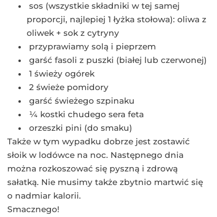
sos (wszystkie składniki w tej samej
proporcji, najlepiej 1 łyżka stołowa): oliwa z
oliwek + sok z cytryny
przyprawiamy solą i pieprzem
garść fasoli z puszki (białej lub czerwonej)
1 świeży ogórek
2 świeże pomidory
garść świeżego szpinaku
¼ kostki chudego sera feta
orzeszki pini (do smaku)
Także w tym wypadku dobrze jest zostawić
słoik w lodówce na noc. Następnego dnia
można rozkoszować się pyszną i zdrową
sałatką. Nie musimy także zbytnio martwić się
o nadmiar kalorii.
Smacznego!