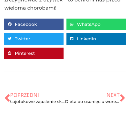
wieloma chorobami!
Facebook
WhatsApp
Twitter
LinkedIn
Pinterest
POPRZEDNI
NEXT
Łojotokowe zapalenie skóry twarzy
Dieta po usunięciu woreczka żółciowego – zasady, produkty i jadłospis