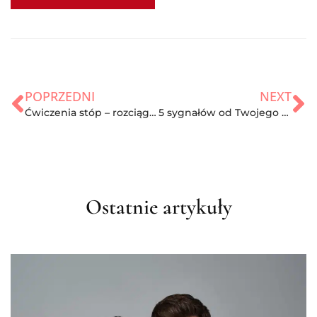
POPRZEDNI
NEXT
Ćwiczenia stóp – rozciąganie i wzmacnianie palców i mięśni stóp
5 sygnałów od Twojego organizmu, że czas zacząć ćwiczyć
Ostatnie artykuły