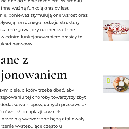
zielone od siebie rdzeniem. W środku
Inną ważną funkcją grasicy jest
ie, ponieważ stymulują one wzrost oraz
ływają na różnego rodzaju struktury
adka mózgowa, czy nadnercza. Inne
powiednim funkcjonowaniem grasicy to
 układ nerwowy.
ane z
cjonowaniem
ym ciele, o który trzeba dbać, aby
stępowaniu tej choroby towarzyszy zbyt
e dodatkowo niepożądanych przeciwciał,
ć również do aplazji krwinek
ki przez nią wytworzone będą atakowały
urzenie występujące często u