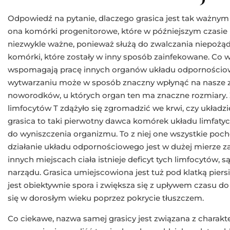
Odpowiedź na pytanie, dlaczego grasica jest tak ważnym
ona komórki progenitorowe, które w późniejszym czasie p
niezwykle ważne, ponieważ służą do zwalczania niepożą
komórki, które zostały w inny sposób zainfekowane. Co w
wspomagają pracę innych organów układu odpornościowe
wytwarzaniu może w sposób znaczny wpłynąć na nasze z
noworodków, u których organ ten ma znaczne rozmiary. Z 
limfocytów T zdążyło się zgromadzić we krwi, czy układz
grasica to taki pierwotny dawca komórek układu limfaty
do wyniszczenia organizmu. To z niej one wszystkie poc
działanie układu odpornościowego jest w dużej mierze zal
innych miejscach ciała istnieje deficyt tych limfocytów, 
narządu. Grasica umiejscowiona jest tuż pod klatką pier
jest obiektywnie spora i zwiększa się z upływem czasu d
się w dorosłym wieku poprzez pokrycie tłuszczem.
Co ciekawe, nazwa samej grasicy jest związana z charak