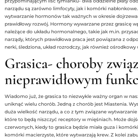
przypominającym liść tymianku- dwa oddzielne płaty odd
narządu są zarówno limfocyty, jak i komórki nabłonkowe. 
wytwarzanie hormonów tak ważnych w okresie dojrzewan
prawidłowy rozwój. Hormony wywarzane przez grasicę wp
należące do układu hormonalnego, takie jak m.in. przys
narządy, których prawidłowa praca jest powiązana z od
nerki, śledziona, układ rozrodczy, jak również ośrodkowy
Grasica- choroby związ
nieprawidłowym funk
Wiadomo już, że grasica to niezwykle ważny organ w nasz
uniknąć wielu chorób. Jedną z chorób jest Miastenia. Wy
duża wielkość narządu, a co z tym związane wytwarzani
które to będą niszczyć receptory w mięśniach. Może dojś
czerwonych, kiedy to grasica będzie miała guza i komór
komórki macierzyste, które wytwarzają krew. Z kolei zab