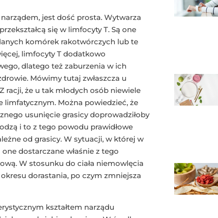
 narządem, jest dość prosta. Wytwarza
rzekształcą się w limfocyty T. Są one
danych komórek rakotwórczych lub te
ięcej, limfocyty T dodatkowo
go, dlatego też zaburzenia w ich
drowie. Mówimy tutaj zwłaszcza u
racji, że u tak młodych osób niewiele
ie limfatycznym. Można powiedzieć, że
cznego usunięcie grasicy doprowadziłoby
hodzą i to z tego powodu prawidłowe
eżne od grasicy. W sytuacji, w której w
są one dostarczane właśnie z tego
siową. W stosunku do ciała niemowlęcia
o okresu dorastania, po czym zmniejsza
terystycznym kształtem narządu