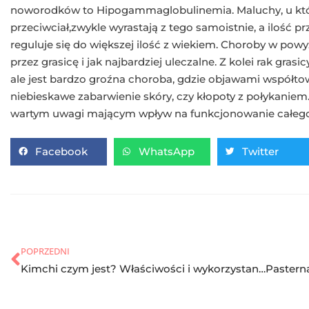
noworodków to Hipogammaglobulinemia. Maluchy, u któr
przeciwciał,zwykle wyrastają z tego samoistnie, a ilość p
reguluje się do większej ilość z wiekiem. Choroby w p
przez grasicę i jak najbardziej uleczalne. Z kolei rak gras
ale jest bardzo groźna choroba, gdzie objawami współto
niebieskawe zabarwienie skóry, czy kłopoty z połykaniem
wartym uwagi mającym wpływ na funkcjonowanie całeg
Facebook
WhatsApp
Twitter
POPRZEDNI
Kimchi czym jest? Właściwości i wykorzystanie