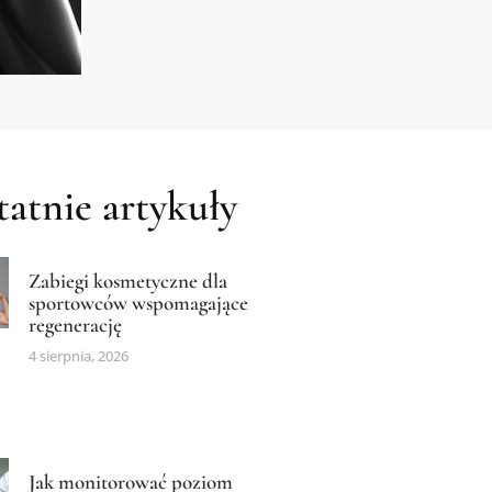
atnie artykuły
Zabiegi kosmetyczne dla
sportowców wspomagające
regenerację
4 sierpnia, 2026
Jak monitorować poziom