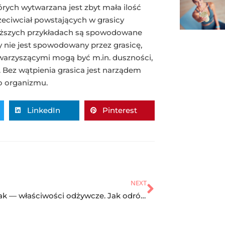
ych wytwarzana jest zbyt mała ilość
rzeciwciał powstających w grasicy
owyższych przykładach są spowodowane
icy nie jest spowodowany przez grasicę,
warzyszącymi mogą być m.in. duszności,
. Bez wątpienia grasica jest narządem
o organizmu.
LinkedIn
Pinterest
NEXT
Pasternak — właściwości odżywcze. Jak odróżnić od pietruszki?