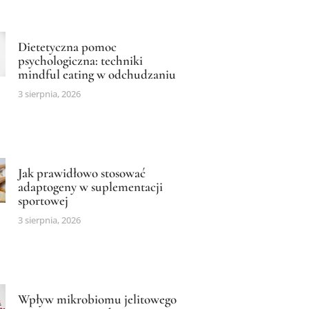
Dietetyczna pomoc
psychologiczna: techniki
mindful eating w odchudzaniu
3 sierpnia, 2026
Jak prawidłowo stosować
adaptogeny w suplementacji
sportowej
3 sierpnia, 2026
Wpływ mikrobiomu jelitowego