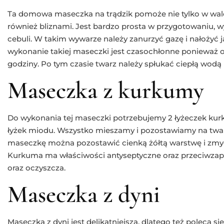
Ta domowa maseczka na trądzik pomoże nie tylko w walc
również bliznami. Jest bardzo prosta w przygotowaniu, 
cebuli. W takim wywarze należy zanurzyć gazę i nałożyć j
wykonanie takiej maseczki jest czasochłonne ponieważ o
godziny. Po tym czasie twarz należy spłukać ciepłą wodą
Maseczka z kurkumy
Do wykonania tej maseczki potrzebujemy 2 łyżeczek kurkum
łyżek miodu. Wszystko mieszamy i pozostawiamy na twa
maseczkę można pozostawić cienką żółtą warstwę i zmyć 
Kurkuma ma właściwości antyseptyczne oraz przeciwzap
oraz oczyszcza.
Maseczka z dyni
Maseczka z dyni jest delikatniejsza, dlatego też poleca 