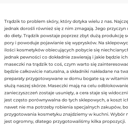
Trądzik to problem skóry, który dotyka wielu z nas. Najcz
jednak dorośli również się z nim zmagają. Jego przyczy
do diety. Trądzik powstaje poprzez zbyt dużą produkcję 
pory i powoduje pojawianie się wyprysków. Na sklepow
ilości kosmetyków obiecujących pobycie się niechcianych
jednak pewności co dokładnie zawierają i jakie będzie ic
maseczki na trądzik to coś, czym warto się zainteresowa
będzie całkowicie naturalna, a składniki nakładane na tw
preparaty przygotowywane w domu bogate są w witaminy
służą naszej skórze. Maseczki mają na celu odblokowanie
zanieczyszczeń zostaje usunięty, a cera staje się widocz
jest często porównywalna do tych sklepowych, a koszt ic
nawet nie ma potrzeby robienia specjalnych zakupów, bo
przygotowania kosmetyku znajdziemy w kuchni. Wybór
jest ogromny, dlatego przygotowaliśmy kilka propozycji.