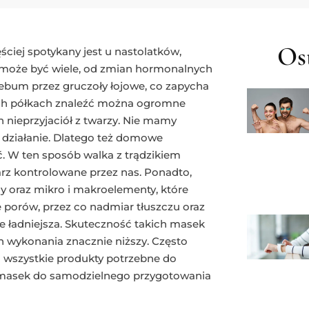
Ost
ęściej spotykany jest u nastolatków,
n może być wiele, od zmian hormonalnych
sebum przez gruczoły łojowe, co zapycha
ych półkach znaleźć można ogromne
 nieprzyjaciół z twarzy. Nie mamy
h działanie. Dlatego też domowe
ć. W ten sposób walka z trądzikiem
arz kontrolowane przez nas. Ponadto,
 oraz mikro i makroelementy, które
 porów, przez co nadmiar tłuszczu oraz
nie ładniejsza. Skuteczność takich masek
h wykonania znacznie niższy. Często
 wszystkie produkty potrzebne do
 masek do samodzielnego przygotowania