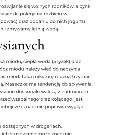
 rozwijanie się wolnych rodników, a cynk
aseczki polega na rozbiciu w
ndować) oraz dodaniu do nich jogurtu
in i zmywamy letnią wodą.
wsianych
ka miodu, ciepła woda (5 łyżek) oraz
ócz miodu należy wlać do naczynia i
odać miód. Taką miksturę można trzymać
dą. Maseczka ma tendencję do spływania,
i owsiane doskonale walczą z nadmiarem
przeciwzapalnego oraz kojącego, jest
iobójcze i znacznie poprawia wygląd
h dostępnych w drogeriach.
ne ich stosowanie może znacznie