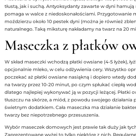
tłustą, jak i suchą. Antyoksydanty zawarte w dyni hamują
pomaga w walce z niedoskonałościami. Przygotowanie m
moździerzu około 10 pestek dyni (można je również zble
naturalnego. Taką miksturę nakładamy na twarz na 20 m
Maseczka z płatków o
W skład maseczki wchodzą płatki owsiane (4-5 łyżek), łyż
opcjonalnie mleko, w celu odżywienia cery. Wszystko opr
poczekać aż płatki owsiane nasiąkną i dopiero wtedy d
na twarzy przez 10-20 minut, po czym spłukać ciepłą wo
dlatego najlepiej wykonywać ją w pozycji leżącej. Płatk
tłuszczu na skórze, a miód, z powodu swojego działania 
świetnym dodatkiem. Cała maseczka ma działanie bakter
twarzy bez niepotrzebnego przesuszenia.
Wybór maseczek domowych jest prawie tak duży jak tyc
Zaprezentowane wyżej to tylko niektóre z nich. Regular