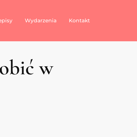
episy
Wydarzenia
Kontakt
robić w