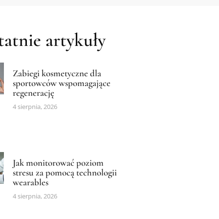
atnie artykuły
Zabiegi kosmetyczne dla
sportowców wspomagające
regenerację
4 sierpnia, 2026
Jak monitorować poziom
stresu za pomocą technologii
wearables
4 sierpnia, 2026