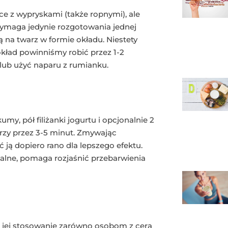
e z wypryskami (także ropnymi), ale
wymaga jedynie rozgotowania jednej
ą na twarz w formie okładu. Niestety
kład powinniśmy robić przez 1-2
 lub użyć naparu z rumianku.
y, pół filiżanki jogurtu i opcjonalnie 2
rzy przez 3-5 minut. Zmywając
ją dopiero rano dla lepszego efektu.
alne, pomaga rozjaśnić przebarwienia
się jej stosowanie zarówno osobom z cerą