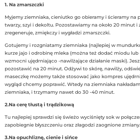
1. Na zmarszczki
Myjemy ziemniaka, cieniutko go obieramy i ścieramy na 
twarzy, szyi i dekoltu. Pozostawiamy na około 20 minut
zregeneruje, zmiękczy i wygładzi zmarszczki.
Gotujemy i rozgniatamy ziemniaka (najlepiej w mundurk
kurze jajo i odrobinę mleka (można też dodać miodu lub 
wzmocni ujędrniająco -nawilżające działanie maski). Jesz
pozostawić na 20 minut. Odżywi to skórę, nawilży, odświe
maseczkę możemy także stosować jako kompres ujędrniaj
wygląd chcemy poprawić. Wtedy na ziemniaka nakładamy
ziemniaka, i trzymamy nawet do 30 -40 minut.
2.Na cerę tłustą i trądzikową
Tu najlepiej sprawdzi się świeżo wyciśnięty sok w połączen
zapobiegnie błyszczeniu oraz złagodzi zaognione zmiany
3.Na opuchliznę, cienie i sińce