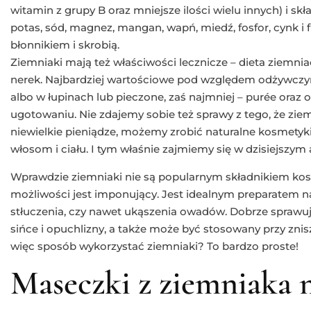
witamin z grupy B oraz mniejsze ilości wielu innych) i sk
potas, sód, magnez, mangan, wapń, miedź, fosfor, cynk i f
błonnikiem i skrobią.
Ziemniaki mają też właściwości lecznicze – dieta ziemni
nerek. Najbardziej wartościowe pod względem odżywczy
albo w łupinach lub pieczone, zaś najmniej – purée ora
ugotowaniu. Nie zdajemy sobie też sprawy z tego, że ziem
niewielkie pieniądze, możemy zrobić naturalne kosmetyki, 
włosom i ciału. I tym właśnie zajmiemy się w dzisiejszym 
Wprawdzie ziemniaki nie są popularnym składnikiem kos
możliwości jest imponujący. Jest idealnym preparatem na
stłuczenia, czy nawet ukąszenia owadów. Dobrze sprawuj
sińce i opuchlizny, a także może być stosowany przy znis
więc sposób wykorzystać ziemniaki? To bardzo proste!
Maseczki z ziemniaka 