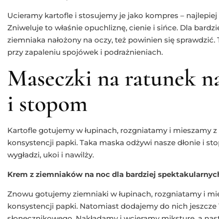
Ucieramy kartofle i stosujemy je jako kompres – najlepiej 
Zniweluje to właśnie opuchliznę, cienie i sińce. Dla bardz
ziemniaka nałożony na oczy, też powinien się sprawdzić
przy zapaleniu spojówek i podrażnieniach.
Maseczki na ratunek 
i stopom
Kartofle gotujemy w łupinach, rozgniatamy i mieszamy 
konsystencji papki. Taka maska odżywi nasze dłonie i stop
wygładzi, ukoi i nawilży.
Krem z ziemniaków na noc dla bardziej spektakularnyc
Znowu gotujemy ziemniaki w łupinach, rozgniatamy i m
konsystencji papki. Natomiast dodajemy do nich jeszcze 1 
słonecznikowego. Nakładamy i wcieramy miksturę, a nas