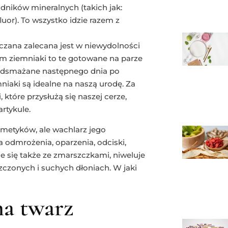
ładników mineralnych (takich jak:
luor). To wszystko idzie razem z
aczana zalecana jest w niewydolności
m ziemniaki to te gotowane na parze
z odsmażane następnego dnia po
niaki są idealne na naszą urodę. Za
które przysłużą się naszej cerze,
artykule.
metyków, ale wachlarz jego
 odmrożenia, oparzenia, odciski,
e się także ze zmarszczkami, niweluje
zczonych i suchych dłoniach. W jaki
na twarz