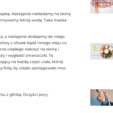
papkę. Następnie nakładamy na skórę
 i zmywamy letnią wodą. Taka maska
u), a następnie dodajemy do niego
oliwy z oliwek bądź innego oleju co
cze ciepłego nałożyć na skórę i
ży i wygładzi zmarszczki. Tę
ący na każdą część ciała, której
 folię, by ciepło spotęgowało moc
iu z glinką. Oczyści pory,
.