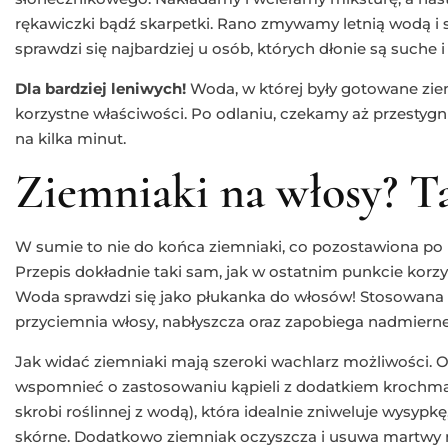
rękawiczki bądź skarpetki. Rano zmywamy letnią wodą 
sprawdzi się najbardziej u osób, których dłonie są suche i
Dla bardziej leniwych!
Woda, w której były gotowane ziem
korzystne właściwości. Po odlaniu, czekamy aż przestygni
na kilka minut.
Ziemniaki na włosy? T
W sumie to nie do końca ziemniaki, co pozostawiona po n
Przepis dokładnie taki sam, jak w ostatnim punkcie korzy
Woda sprawdzi się jako płukanka do włosów! Stosowana
przyciemnia włosy, nabłyszcza oraz zapobiega nadmierne
Jak widać ziemniaki mają szeroki wachlarz możliwości. 
wspomnieć o zastosowaniu kąpieli z dodatkiem krochma
skrobi roślinnej z wodą), która idealnie zniweluje wysyp
skórne. Dodatkowo ziemniak oczyszcza i usuwa martwy n