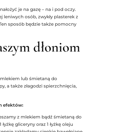
nałożyć je na gazę – na i pod oczy.
iej leniwych osób, zwykły plasterek z
. Ten sposób będzie także pomocny
naszym dłoniom
z mlekiem lub śmietaną do
y, a także złagodzi spierzchnięcia,
h efektów:
ieszamy z mlekiem bądź śmietaną do
łyżkę gliceryny oraz 1 łyżkę oleju
tępnie zakładamy cienkie bawełniane