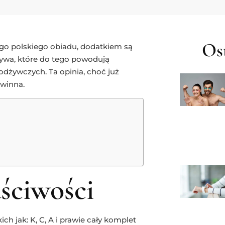
Ost
go polskiego obiadu, dodatkiem są
zywa, które do tego powodują
odżywczych. Ta opinia, choć już
owinna.
aściwości
ich jak: K, C, A i prawie cały komplet