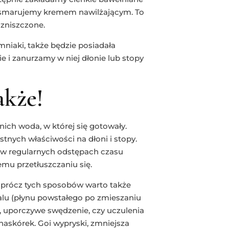
i smarujemy kremem nawilżającym. To
 zniszczone.
niaki, także będzie posiadała
e i zanurzamy w niej dłonie lub stopy
akże!
ich woda, w której się gotowały.
stnych właściwości na dłoni i stopy.
 w regularnych odstępach czasu
mu przetłuszczaniu się.
Oprócz tych sposobów warto także
lu (płynu powstałego po zmieszaniu
kę, uporczywe swędzenie, czy uczulenia
askórek. Goi wypryski, zmniejsza