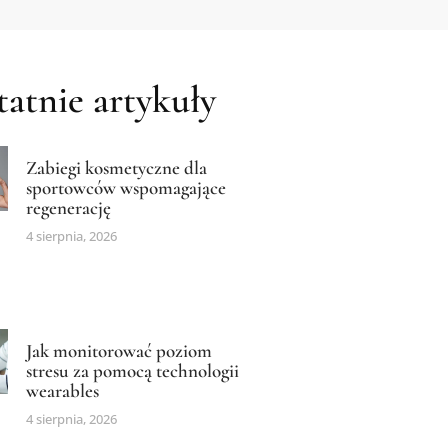
atnie artykuły
Zabiegi kosmetyczne dla
sportowców wspomagające
regenerację
4 sierpnia, 2026
Jak monitorować poziom
stresu za pomocą technologii
wearables
4 sierpnia, 2026