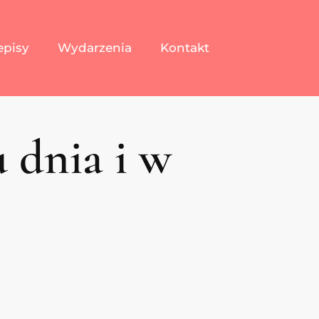
episy
Wydarzenia
Kontakt
u dnia i w