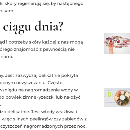
ki skóry regenerują się, by następnego
nikami.
 ciągu dnia?
ąd i potrzeby skóry każdej z nas mogą
którego znajomość z pewnością nie
emami.
y. Jest zazwyczaj delikatnie pokryta
nocnym oczyszczaniu. Często
e względu na nagromadzenie wody w
do powiek zimne łyżeczki lub nałożyć
.
 delikatnie. Jest wtedy wrażliwa i
j więc silnych peelingów czy zabiegów z
ieczyszczeń nagromadzonych przez noc,