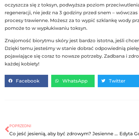
oczyszcza się z toksyn, podwyższa poziom przeciwutleni
regeneracji, nie jedz na 3 godziny przed snem – wówcza
procesy trawienne. Możesz za to wypić szklankę wody p
pomoże to w wypłukiwaniu toksyn.
Znajomość biorytmu skóry jest bardzo istotna, jeśli chcem
Dzięki temu jesteśmy w stanie dobrać odpowiednią pielę
pojawiające się coraz to nowsze potrzeby. Zadbana i zd
każdej kobiety!
Facebook
WhatsApp
Twitter
POPRZEDNI
Co jeść jesienią, aby być zdrowym? Jesienne produkty, które poprawią Twoje zdrowie