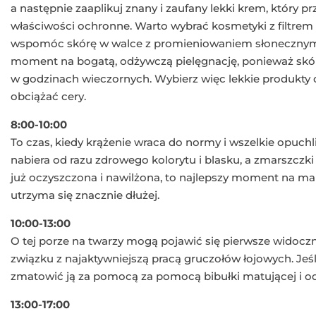
a następnie zaaplikuj znany i zaufany lekki krem, który p
właściwości ochronne. Warto wybrać kosmetyki z filtrem 
wspomóc skórę w walce z promieniowaniem słonecznym. 
moment na bogatą, odżywczą pielęgnację, ponieważ skór
w godzinach wieczornych. Wybierz więc lekkie produkty o 
obciążać cery.
8:00-10:00
To czas, kiedy krążenie wraca do normy i wszelkie opuchli
nabiera od razu zdrowego kolorytu i blasku, a zmarszczki
już oczyszczona i nawilżona, to najlepszy moment na ma
utrzyma się znacznie dłużej.
10:00-13:00
O tej porze na twarzy mogą pojawić się pierwsze widocz
związku z najaktywniejszą pracą gruczołów łojowych. Jeś
zmatowić ją za pomocą za pomocą bibułki matującej i o
13:00-17:00