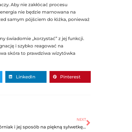
aczy. Aby nie zakłócać procesu
s energia nie będzie marnowana na
rzed samym pójściem do łóżka, ponieważ
y świadomie „korzystać” z jej funkcji.
gnację i szybko reagować na
rowa skóra to prawdziwa wizytówka
LinkedIn
Pinterest
NEXT
Edyta Górniak i jej sposób na piękną sylwetkę. Dieta oraz triki żywieniowe