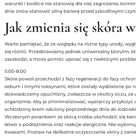
warunki i bodźce nie stanowią dla niej zagrożenia, komór
dnia znów stanowić silną barierę przed szkodliwymi czyn
Jak zmienia się skóra w
Warto pamiętać, że ze względu na różne typy urody, wygl
się różnić. Przedstawiamy jednak uniwersalny biorytm, 
zaszkodzi, a może pomóc uporać się z niektórymi probl
5:00-8:00
Skóra powoli przechodzi z fazy regeneracji do fazy ochron
sebum i innymi toksynami, które zostały wydzielone po 
doświadczamy opuchlizny, zwłaszcza w okolicy oczu, z
organizmie. Aby je zminimalizować, wystarczy przyłożyć 
schłodzony krem włożony poprzedniego dnia do lodówki
Wczesnym porankiem ze skórą trzeba obchodzić się bardzo
łatwo o podrażnienia oraz reakcje alergiczne. Nie wykonu
kwasami. Postaw na delikatne oczyszczenie skóry z zan