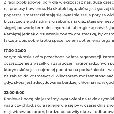
Z racji poobiadowej pory dla większości z nas, duża częś
na procesy trawienne. Na skutek tego, skóra jest gorzej dot
pogarsza, zmarszczki stają się wyraźniejsze, a pory są w
błyszczeć się od nadmiaru sebum, makijaż staje się nieśw
sięgnij po wodę termalną, hydrolat lub mgiełkę nawilżają
Pamiętaj jednak o osuszeniu twarzy chusteczką, by kosm
także zrobić sobie krótki spacer celem dotlenienia organ
17:00-22:00
W tym okresie skóra przechodzi w fazę regeneracji. Istot
oczyszczenie z wszelkich zabrudzeń nagromadzonych pod
którym skóra jest najmniej podatna na podrażnienia – wa
na zabieg do kosmetyczki. Wieczorem możesz stosować 
gdyż skóra jest zdecydowanie bardziej chłonna niż w go
22:00-5:00
Ponieważ nocą nie jesteśmy wystawieni na takie czynnik
wiatr czy chłód, skóra regeneruje się by w czasie dnia z
niej, wbrew pozorom, bardzo pracowity okres – odbudow