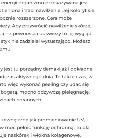
ć energii organizmu przekazywana jest
leniona i traci nawilżenie. Jej koloryt się
idocznie rozszerzone. Cera może
ieży. Aby przywrócić nawilżenie skórze,
cą – z pewnością odświeży to jej wygląd.
etyk nie zadziałał wysuszająco. Możesz
izmu.
ny jest tu porządny demakijaż i dokładne
czas aktywnego dnia. To także czas, w
rto więc wykonać peeling czy udać się
bogatą, mocno odżywczą pielęgnację,
dzinach porannych.
i zewnętrzne jak promieniowanie UV,
nów móc pełnić funkcję ochronną. To dla
uje naskórek i włókna kolagenowe,