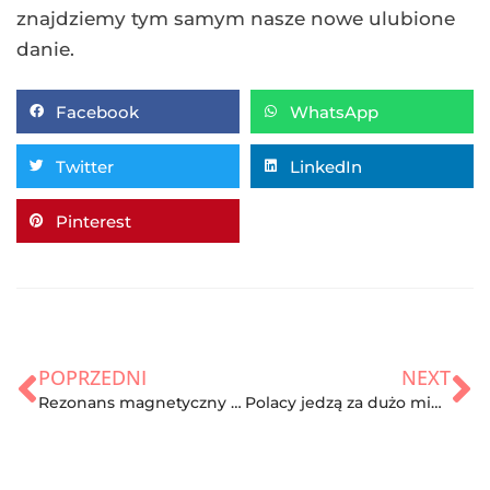
znajdziemy tym samym nasze nowe ulubione
danie.
Facebook
WhatsApp
Twitter
LinkedIn
Pinterest
POPRZEDNI
NEXT
Rezonans magnetyczny – na czym polega i dla kogo jest wskazany?
Polacy jedzą za dużo mięsa – wskazania i przeciwwskazania