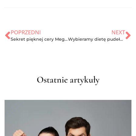
POPRZEDNI
NEXT
Sekret pięknej cery Meghan – kilka trików prosto z kuchni
Wybieramy dietę pudełkową
Ostatnie artykuły