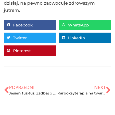
dzisiaj, na pewno zaowocuje zdrowszym
jutrem.
Facebook
WhatsApp
Twitter
LinkedIn
Pinterest
POPRZEDNI
NEXT
Jesień tuż-tuż. Zadbaj o dietę bogatą w warzywa sezonowe i uchroń się przed jesienną chandrą
Karboksyterapia na twarz i ciało – sprawdź jej zalety!