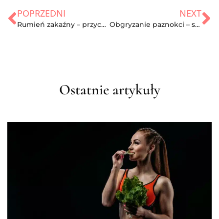
POPRZEDNI
NEXT
Rumień zakaźny – przyczyny, objawy i leczenie
Obgryzanie paznokci – skąd się bierze? Jak zapobiegać domowymi sposobami?
Ostatnie artykuły