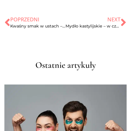
POPRZEDNI
NEXT
Kwaśny smak w ustach – czy ostrzega o chorobie?
Mydło kastylijskie – w czym tkwi fenomen?
Ostatnie artykuły