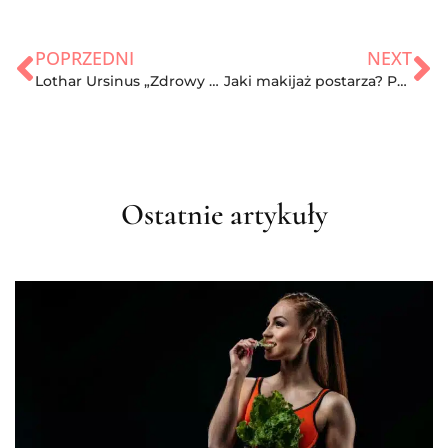
POPRZEDNI
NEXT
Lothar Ursinus „Zdrowy metabolizm”
Jaki makijaż postarza? Przez te błędy dodasz sobie lat
Ostatnie artykuły