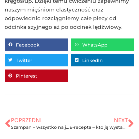
kręgosłup. Dzięki temu ćwiczeniu zapewnimy
naszym mięśniom elastyczność oraz
odpowiednio rozciągniemy całe plecy od
odcinka szyjnego aż po odcinek lędźwiowy.
Facebook
WhatsApp
Twitter
LinkedIn
Pinterest
POPRZEDNI
NEXT
Szampan – wszystko na jego temat
E-recepta – kto ją wystawia i jak z niej korzystać?