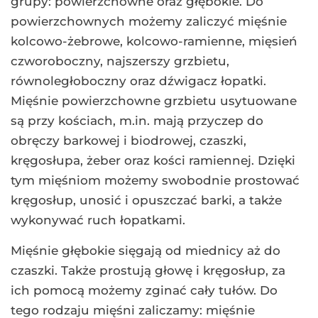
grupy: powierzchowne oraz głębokie. Do
powierzchownych możemy zaliczyć mięśnie
kolcowo-żebrowe, kolcowo-ramienne, mięsień
czworoboczny, najszerszy grzbietu,
równoległoboczny oraz dźwigacz łopatki.
Mięśnie powierzchowne grzbietu usytuowane
są przy kościach, m.in. mają przyczep do
obręczy barkowej i biodrowej, czaszki,
kręgosłupa, żeber oraz kości ramiennej. Dzięki
tym mięśniom możemy swobodnie prostować
kręgosłup, unosić i opuszczać barki, a także
wykonywać ruch łopatkami.
Mięśnie głębokie sięgają od miednicy aż do
czaszki. Także prostują głowę i kręgosłup, za
ich pomocą możemy zginać cały tułów. Do
tego rodzaju mięśni zaliczamy: mięśnie