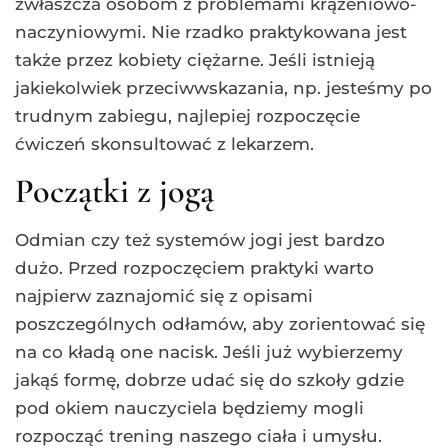
zwłaszcza osobom z problemami krążeniowo-
naczyniowymi. Nie rzadko praktykowana jest
także przez kobiety ciężarne. Jeśli istnieją
jakiekolwiek przeciwwskazania, np. jesteśmy po
trudnym zabiegu, najlepiej rozpoczęcie
ćwiczeń skonsultować z lekarzem.
Początki z jogą
Odmian czy też systemów jogi jest bardzo
dużo. Przed rozpoczęciem praktyki warto
najpierw zaznajomić się z opisami
poszczególnych odłamów, aby zorientować się
na co kładą one nacisk. Jeśli już wybierzemy
jakąś formę, dobrze udać się do szkoły gdzie
pod okiem nauczyciela będziemy mogli
rozpocząć trening naszego ciała i umysłu.