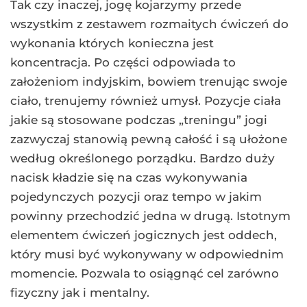
Tak czy inaczej, jogę kojarzymy przede
wszystkim z zestawem rozmaitych ćwiczeń do
wykonania których konieczna jest
koncentracja. Po części odpowiada to
założeniom indyjskim, bowiem trenując swoje
ciało, trenujemy również umysł. Pozycje ciała
jakie są stosowane podczas „treningu” jogi
zazwyczaj stanowią pewną całość i są ułożone
według określonego porządku. Bardzo duży
nacisk kładzie się na czas wykonywania
pojedynczych pozycji oraz tempo w jakim
powinny przechodzić jedna w drugą. Istotnym
elementem ćwiczeń jogicznych jest oddech,
który musi być wykonywany w odpowiednim
momencie. Pozwala to osiągnąć cel zarówno
fizyczny jak i mentalny.