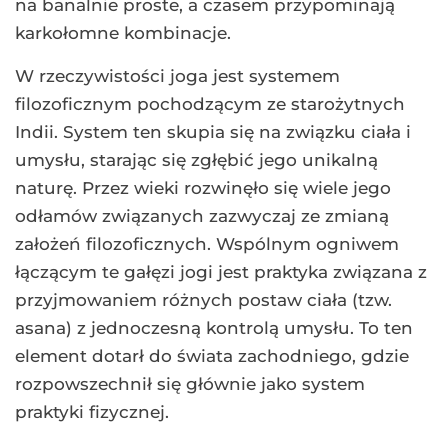
na banalnie proste, a czasem przypominają
karkołomne kombinacje.
W rzeczywistości joga jest systemem
filozoficznym pochodzącym ze starożytnych
Indii. System ten skupia się na związku ciała i
umysłu, starając się zgłębić jego unikalną
naturę. Przez wieki rozwinęło się wiele jego
odłamów związanych zazwyczaj ze zmianą
założeń filozoficznych. Wspólnym ogniwem
łączącym te gałęzi jogi jest praktyka związana z
przyjmowaniem różnych postaw ciała (tzw.
asana) z jednoczesną kontrolą umysłu. To ten
element dotarł do świata zachodniego, gdzie
rozpowszechnił się głównie jako system
praktyki fizycznej.