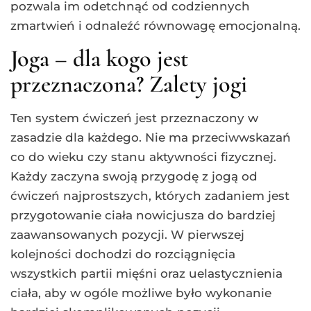
pozwala im odetchnąć od codziennych
zmartwień i odnaleźć równowagę emocjonalną.
Joga – dla kogo jest
przeznaczona? Zalety jogi
Ten system ćwiczeń jest przeznaczony w
zasadzie dla każdego. Nie ma przeciwwskazań
co do wieku czy stanu aktywności fizycznej.
Każdy zaczyna swoją przygodę z jogą od
ćwiczeń najprostszych, których zadaniem jest
przygotowanie ciała nowicjusza do bardziej
zaawansowanych pozycji. W pierwszej
kolejności dochodzi do rozciągnięcia
wszystkich partii mięśni oraz uelastycznienia
ciała, aby w ogóle możliwe było wykonanie