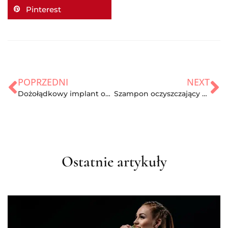
Pinterest
POPRZEDNI
NEXT
Dożołądkowy implant odchudzający – czy działa?
Szampon oczyszczający – 4 powody dla których warto go stosować.
Ostatnie artykuły