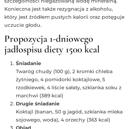
szczególności niegazowaną wodę mineralną.
Konieczna jest także rezygnacja z alkoholu,
który jest źródłem pustych kalorii oraz potęguje
uczucie głodu.
Propozycja 1-dniowego
jadłospisu diety 1500 kcal
Śniadanie
Twaróg chudy (100 g), 2 kromki chleba
żytniego, 4 pomidorki koktajlowe, 5
rzodkiewek, 4 liście sałaty, szklanka soku z
marchwi (389 kcal)
Drugie śniadanie
Koktajl (banan, 50 g jagód, szklanka mleka
sojowego, woda), 4 orzechy (363 kcal)
Obiad