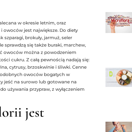
zalecana w okresie letnim, oraz
 owoców jest największe. Do diety
 szparagi, brokuły, jarmuż, seler
ale sprawdzą się także buraki, marchew,
kszość owoców można z powodzeniem
ości cukru. Z całą pewnością nadają się:
na, cytrusy, brzoskwinie i śliwki. Cenne
ch podobnych owoców bogatych w
ży jeść na surowo lub gotowane na
o do używania przypraw, z wyłączeniem
rii jest