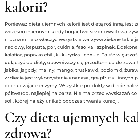
kalorii?
Ponieważ dieta ujemnych kalorii jest dietą roślinną, jest 
wczesnojesiennym, kiedy bogactwo sezonowych warzyw i
można śmiało włączyć wszystkie warzywa zielone takie jak
naciowy, kapusta, por, cukinia, fasolka i szpinak. Doskon
kalafior, papryka chili, kukurydza i cebula. Także wię
dołączyć do diety, upewniwszy się przedtem co do zawart
jabłka, jagody, maliny, mango, truskawki, poziomki, żurawi
w diecie jest wykorzystanie ananasa, grejpfruta i inny
odchudzające enzymy. Wszystkie produkty w diecie nale
półtwardo, najlepiej na parze. Nie ma przeciwwskazań c
soli, której należy unikać podczas trwania kuracji.
Czy dieta ujemnych kalo
zdrowa?